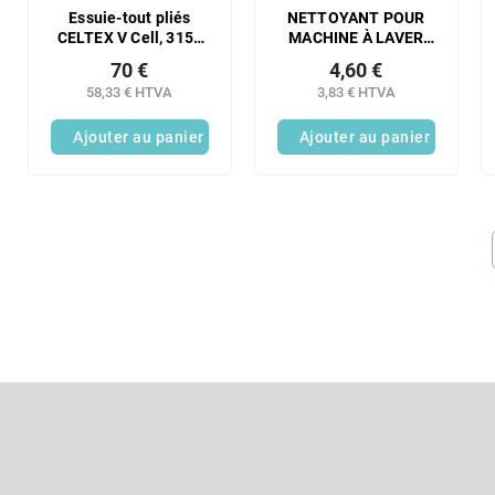
Essuie-tout pliés
NETTOYANT POUR
CELTEX V Cell, 3150
MACHINE À LAVER
pièces, blancs, 2
SAVO 250 ML
70 €
4,60 €
épaisseurs
58,33 € HTVA
3,83 € HTVA
Ajouter au panier
Ajouter au panier
P
i
e
S'abonner à la lettre d'information
d
d