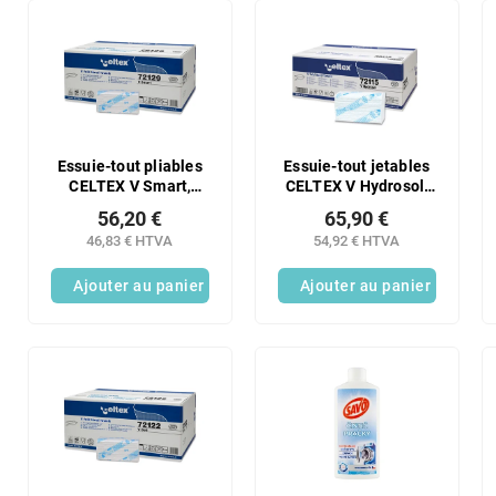
Essuie-tout pliables
Essuie-tout jetables
CELTEX V Smart,
CELTEX V Hydrosol,
3000 pièces, blancs,
2550 pièces, 3 plis
56,20 €
65,90 €
2 épaisseurs
46,83 € HTVA
54,92 € HTVA
Ajouter au panier
Ajouter au panier