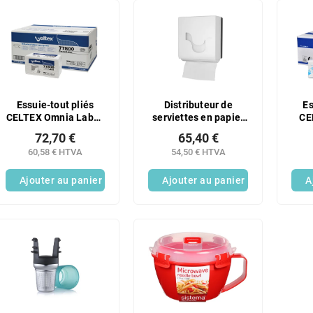
Essuie-tout pliés
Distributeur de
Es
CELTEX Omnia Labor,
serviettes en papier
CE
2400 feuilles, blanc, 2
pliées maxi CELTEX
pi
72,70 €
65,40 €
plis - 1 paquet
Omnia Labor blanc
60,58 € HTVA
54,50 € HTVA
Ajouter au panier
Ajouter au panier
A