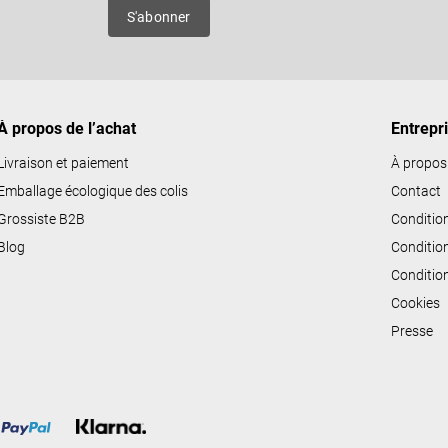
e
es
S'abonner
d
e
s
l
i
À propos de l’achat
Entrepr
s
Livraison et paiement
À propos
t
Emballage écologique des colis
Contact
e
Grossiste B2B
Conditio
s
Blog
Conditio
Conditio
Cookies
Presse