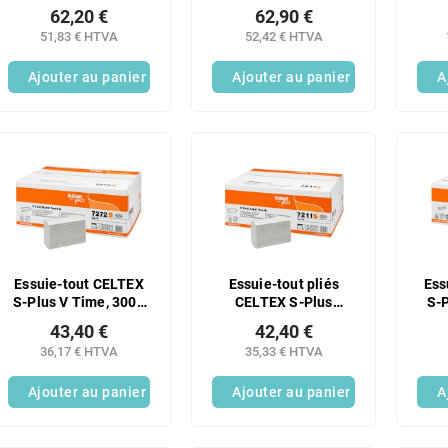
papier toilette
5000 pièces, blancs,
62,20 €
62,90 €
classiques CELTEX
2 plis
51,83 € HTVA
52,42 € HTVA
Megamini blanc
Ajouter au panier
Ajouter au panier
A
Essuie-tout CELTEX
Essuie-tout pliés
Ess
S-Plus V Time, 3000
CELTEX S-Plus
S-P
feuilles, 2 plis - 1
Multifold, 3150
3000
43,40 €
42,40 €
feuille
pièces, 2 épaisseurs
36,17 € HTVA
35,33 € HTVA
Ajouter au panier
Ajouter au panier
A