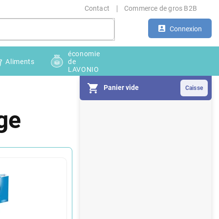
Contact
Commerce de gros B2B
Connexion
économie
Aliments
de
LAVONIO
Panier vide
E
ge
n
c
a
d
r
é