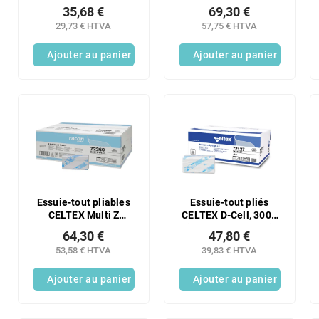
Lux Maxi 2 plis - 6
Comfort plié 2 plis
35,68 €
69,30 €
rouleaux
blanc - 1 rouleau
29,73 € HTVA
57,75 € HTVA
Ajouter au panier
Ajouter au panier
Essuie-tout pliables
Essuie-tout pliés
CELTEX Multi Z
CELTEX D-Cell, 3000
Smart blancs, paquet
pièces, blancs, 2 plis
64,30 €
47,80 €
de 3060 feuilles
53,58 € HTVA
39,83 € HTVA
Ajouter au panier
Ajouter au panier