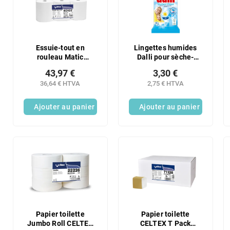
r
t
o
e
d
d
u
e
i
s
Essuie-tout en
Lingettes humides
t
rouleau Matic
Dalli pour sèche-
p
CELTEX Master 120
linge, paquet de 25.
s
r
43,97 €
3,30 €
blanc - 6 unités
o
36,64 € HTVA
2,75 € HTVA
d
u
Ajouter au panier
Ajouter au panier
i
t
s
Papier toilette
Papier toilette
Jumbo Roll CELTEX
CELTEX T Pack