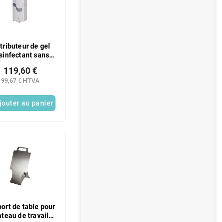
tributeur de gel
sinfectant sans
tact CELTEX 0,8 l
119,60 €
 plastique blanc
99,67 € HTVA
jouter au panier
ort de table pour
ateau de travail