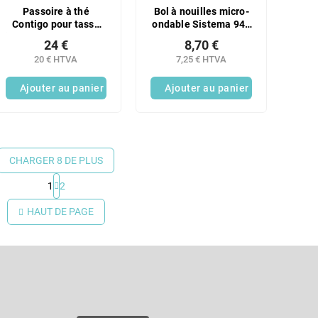
Passoire à thé
Bol à nouilles micro-
Contigo pour tasse
ondable Sistema 940
isotherme West Loop,
ml, rouge
24 €
8,70 €
en acier inoxydable
20 € HTVA
7,25 € HTVA
Ajouter au panier
Ajouter au panier
CHARGER 8 DE PLUS
1
2
C
o
HAUT DE PAGE
n
t
r
Courriel
ô
l