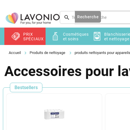
Aller
au
contenu
Recherche
PRIX
Cosmétiques
Blanchisseri
SPÉCIAUX
et soins
et nettoyage
Produits de nettoyage
produits nettoyants pour apparei
Accessoires pour la
Bestsellers