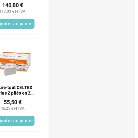
CELTEX Omnia
140,80 €
117,33 € HTVA
jouter au panier
uie-tout CELTEX
lus Z pliés en Z,
 feuilles, blanc, 2
55,50 €
plis - 1 paquet
46,25 € HTVA
jouter au panier