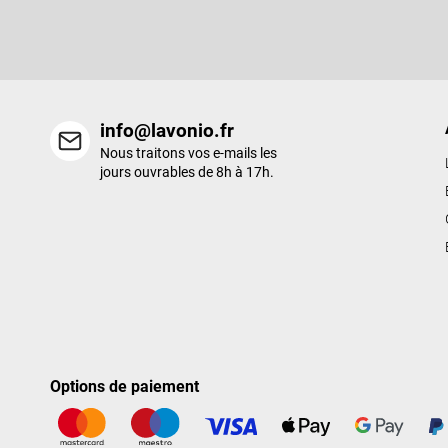
Entrez votre email et nous vous enverrons des informations sur l
e
nouveaux produits de notre e-shop.
p
a
g
e
info@lavonio.fr
Nous traitons vos e-mails les
jours ouvrables de 8h à 17h.
Options de paiement