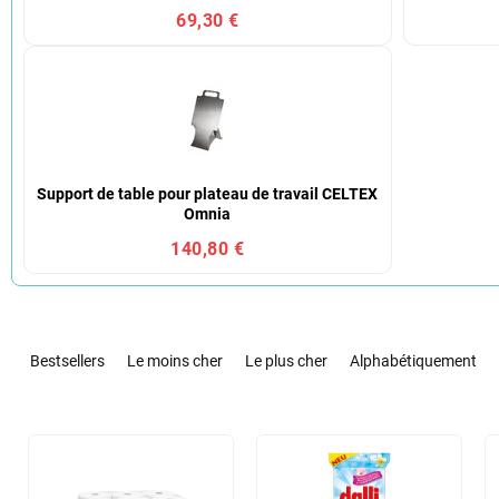
69,30 €
Support de table pour plateau de travail CELTEX
Omnia
140,80 €
T
r
Bestsellers
Le moins cher
Le plus cher
Alphabétiquement
i
d
e
L
s
i
p
s