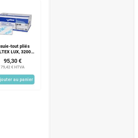
suie-tout pliés
LTEX LUX, 3200
èces, blancs, 2
95,30 €
épaisseurs
79,42 € HTVA
jouter au panier