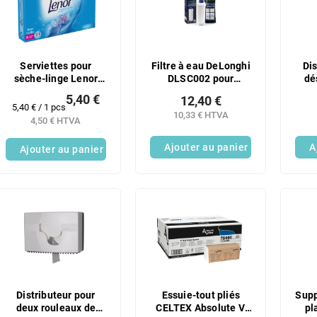
Serviettes pour
Filtre à eau DeLonghi
Dis
sèche-linge Lenor
DLSC002 pour
dé
Aprilfrisch, lot de 34.
espresso, blanc
con
5,40 €
12,40 €
en
Prix
5,40 € / 1 pcs
10,33 € HTVA
de
4,50 € HTVA
la
mesure:
Ajouter au panier
A
Ajouter au panier
Distributeur pour
Essuie-tout pliés
Supp
deux rouleaux de
CELTEX Absolute V,
pl