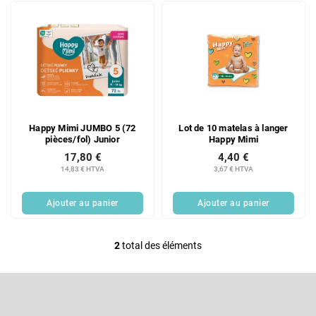
L
p
i
r
s
o
t
d
e
u
d
i
e
t
s
s
Happy Mimi JUMBO 5 (72
Lot de 10 matelas à langer
p
pièces/fol) Junior
Happy Mimi
r
17,80 €
4,40 €
o
14,83 € HTVA
3,67 € HTVA
d
u
Ajouter au panier
Ajouter au panier
i
t
s
2
total des éléments
C
o
P
n
i
t
e
S'abonner à la lettre d'information