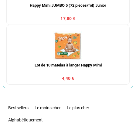
Happy Mimi JUMBO 5 (72 pièces/fol) Junior
17,80 €
Lot de 10 matelas à langer Happy Mimi
4,40 €
T
r
Bestsellers
Le moins cher
Le plus cher
i
d
Alphabétiquement
e
s