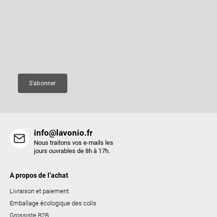
r
d
d
ô
Entrez votre email et nous vous enverrons des informations sur les
e
nouveaux produits de notre e-shop.
l
p
e
a
Courriel
d
g
e
e
s
S'abonner
l
i
s
t
info@lavonio.fr
e
Nous traitons vos e-mails les
s
jours ouvrables de 8h à 17h.
À propos de l’achat
Livraison et paiement
Emballage écologique des colis
Grossiste B2B