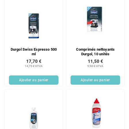
L
p
i
r
s
o
t
d
e
u
d
i
e
t
s
s
Durgol Swiss Espresso 500
Comprimés nettoyants
p
ml
Durgol, 10 unités
r
17,70 €
11,50 €
o
14,75 € HTVA
9,58 € HTVA
d
u
Ajouter au panier
Ajouter au panier
i
t
s