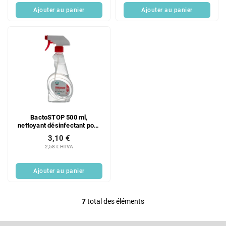
Ajouter au panier
Ajouter au panier
BactoSTOP 500 ml,
nettoyant désinfectant pour
salles de bains
3,10 €
2,58 € HTVA
Ajouter au panier
7
total des éléments
C
o
P