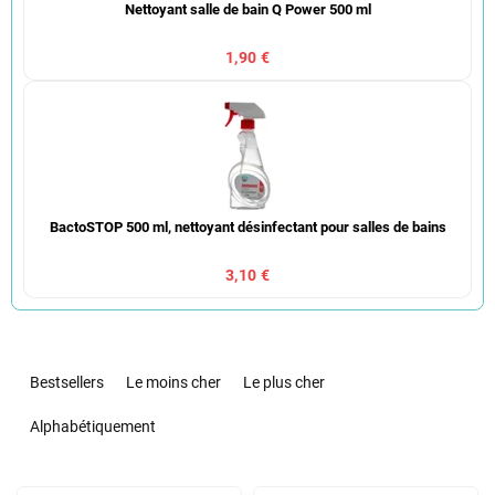
Nettoyant salle de bain Q Power 500 ml
1,90 €
BactoSTOP 500 ml, nettoyant désinfectant pour salles de bains
3,10 €
T
r
Bestsellers
Le moins cher
Le plus cher
i
d
Alphabétiquement
e
s