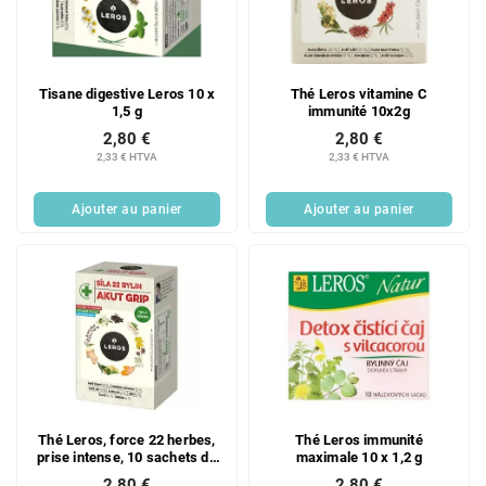
Tisane digestive Leros 10 x
Thé Leros vitamine C
1,5 g
immunité 10x2g
2,80 €
2,80 €
2,33 € HTVA
2,33 € HTVA
Ajouter au panier
Ajouter au panier
Thé Leros, force 22 herbes,
Thé Leros immunité
prise intense, 10 sachets de
maximale 10 x 1,2 g
2,5 g
2,80 €
2,80 €