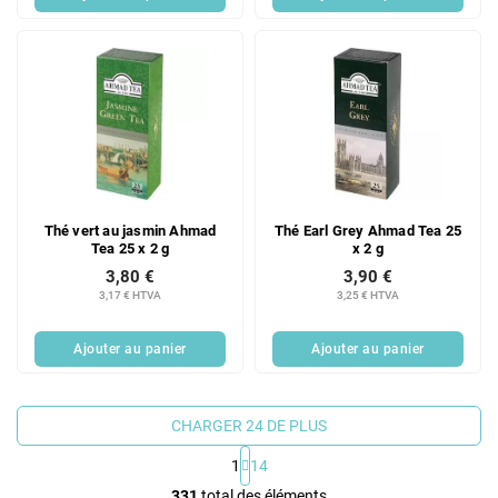
Thé vert au jasmin Ahmad
Thé Earl Grey Ahmad Tea 25
Tea 25 x 2 g
x 2 g
3,80 €
3,90 €
3,17 € HTVA
3,25 € HTVA
Ajouter au panier
Ajouter au panier
CHARGER 24 DE PLUS
1
14
C
331
total des éléments