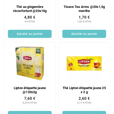
Thé au gingembre
Tisane Tea Arms @20x1,5g
réconfortant @20x10g
menthe
4,80 €
1,70 €
4 € HTVA
1,42 € HTVA
Ajouter au panier
Ajouter au panier
Lipton étiquette jaune
Thé Lipton étiquette jaune 25
@120x2g
x 2 g
7,60 €
2,60 €
6,33 € HTVA
2,17 € HTVA