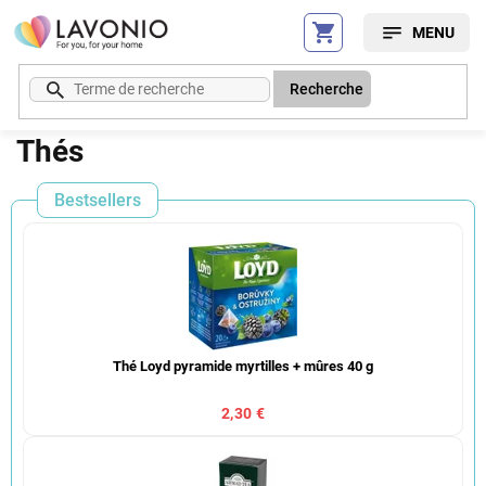
Aller
au
contenu
Recherche
Thés
Bestsellers
Thé Loyd pyramide myrtilles + mûres 40 g
2,30 €