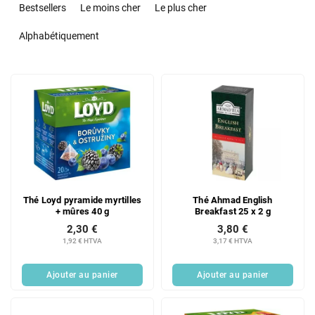
r
Bestsellers
Le moins cher
Le plus cher
i
d
Alphabétiquement
e
s
L
p
i
r
s
o
t
d
e
u
d
i
e
t
s
s
Thé Loyd pyramide myrtilles
Thé Ahmad English
p
+ mûres 40 g
Breakfast 25 x 2 g
r
2,30 €
3,80 €
o
1,92 € HTVA
3,17 € HTVA
d
u
Ajouter au panier
Ajouter au panier
i
t
s