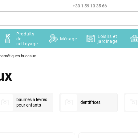
+33 1 59 13 35 66
Produits
e
Loisirs et
de
Ménage
jardinage
nettoyage
osmétiques buccaux
ux
baumes à lèvres
dentifrices
pour enfants