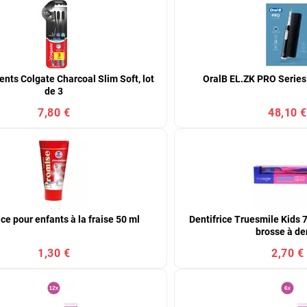
ents Colgate Charcoal Slim Soft, lot
OralB EL.ZK PRO Series1
de 3
7,80 €
48,10 €
ice pour enfants à la fraise 50 ml
Dentifrice Truesmile Kids
brosse à de
1,30 €
2,70 €