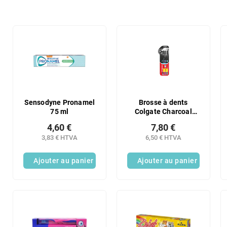
i
d
e
L
s
i
p
s
r
t
o
e
d
d
u
e
i
s
Sensodyne Pronamel
Brosse à dents
t
75 ml
Colgate Charcoal
p
Slim Soft, lot de 3
s
r
4,60 €
7,80 €
o
3,83 € HTVA
6,50 € HTVA
d
u
Ajouter au panier
Ajouter au panier
i
t
s