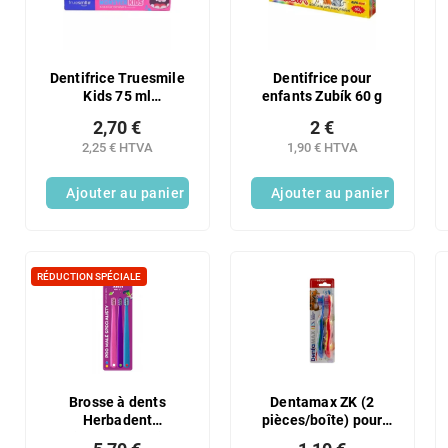
Dentifrice Truesmile
Dentifrice pour
Kids 75 ml
enfants Zubík 60 g
Bubblegum + brosse
2,70 €
2 €
à dents
2,25 € HTVA
1,90 € HTVA
Ajouter au panier
Ajouter au panier
RÉDUCTION SPÉCIALE
Brosse à dents
Dentamax ZK (2
Herbadent
pièces/boîte) pour
Triplepack Junior
enfants souple