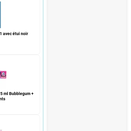
 avec étui noir
 75 ml Bubblegum +
nts