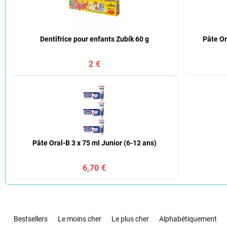
Dentifrice pour enfants Zubík 60 g
Pâte Or
2 €
Pâte Oral-B 3 x 75 ml Junior (6-12 ans)
6,70 €
T
r
Bestsellers
Le moins cher
Le plus cher
Alphabétiquement