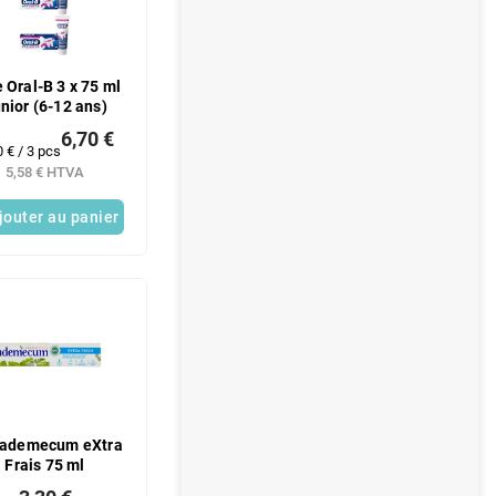
 Oral-B 3 x 75 ml
nior (6-12 ans)
6,70 €
0 € / 3 pcs
5,58 € HTVA
ure:
jouter au panier
Vademecum eXtra
Frais 75 ml