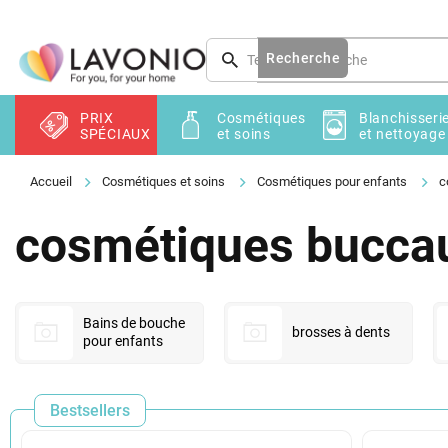
Aller
au
contenu
Recherche
PRIX
Cosmétiques
Blanchisseri
SPÉCIAUX
et soins
et nettoyage
Cosmétiques et soins
Cosmétiques pour enfants
c
cosmétiques bucca
Bains de bouche
brosses à dents
pour enfants
Bestsellers