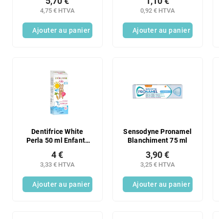
5,70 €
1,10 €
avec fibres ultra-
4,75 € HTVA
0,92 € HTVA
fines
Ajouter au panier
Ajouter au panier
Dentifrice White
Sensodyne Pronamel
Perla 50 ml Enfants
Blanchiment 75 ml
(3-6 ans)
4 €
3,90 €
3,33 € HTVA
3,25 € HTVA
Ajouter au panier
Ajouter au panier