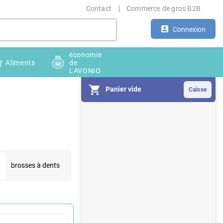
Contact
Commerce de gros B2B
Connexion
économie
Aliments
de
LAVONIO
Panier vide
E
n
c
a
d
r
brosses à dents
é