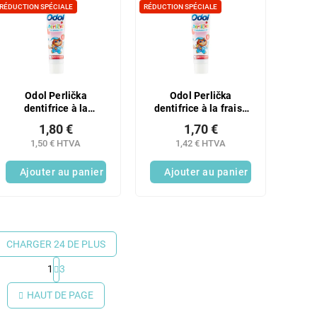
RÉDUCTION SPÉCIALE
RÉDUCTION SPÉCIALE
Odol Perlička
Odol Perlička
dentifrice à la
dentifrice à la fraise
menthe douce 50ml
50ml
1,80 €
1,70 €
1,50 € HTVA
1,42 € HTVA
Ajouter au panier
Ajouter au panier
CHARGER 24 DE PLUS
1
3
C
o
HAUT DE PAGE
n