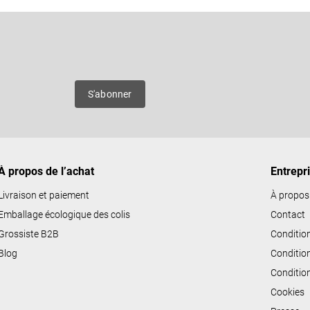
t
r
Courriel
ô
l
e
es
S'abonner
d
e
s
l
i
À propos de l’achat
Entrepr
s
Livraison et paiement
À propos
t
Emballage écologique des colis
Contact
e
Grossiste B2B
Conditio
s
Blog
Conditio
Conditio
Cookies