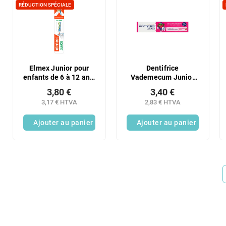
RÉDUCTION SPÉCIALE
Elmex Junior pour
Dentifrice
enfants de 6 à 12 ans,
Vademecum Junior
souple
6+ Goût Fraise 75 ml
3,80 €
3,40 €
3,17 € HTVA
2,83 € HTVA
Ajouter au panier
Ajouter au panier