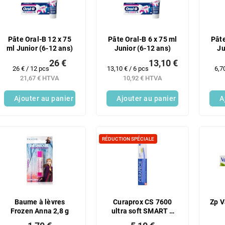
Pâte Oral-B 12 x 75
Pâte Oral-B 6 x 75 ml
Pâte
ml Junior (6-12 ans)
Junior (6-12 ans)
Ju
26 €
13,10 €
Prix
Prix
Prix
26 € / 12 pcs
13,10 € / 6 pcs
6,7
de
de
de
21,67 € HTVA
10,92 € HTVA
la
la
la
mesure:
mesure:
mes
Ajouter au panier
Ajouter au panier
A
RÉDUCTION SPÉCIALE
Baume à lèvres
Curaprox CS 7600
Zp 
Frozen Anna 2,8 g
ultra soft SMART 1
pièce