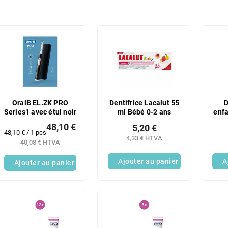
OralB EL.ZK PRO
Dentifrice Lacalut 55
D
Series1 avec étui noir
ml Bébé 0-2 ans
enfa
48,10 €
5,20 €
Prix
48,10 € / 1 pcs
4,33 € HTVA
de
40,08 € HTVA
la
mesure:
Ajouter au panier
A
Ajouter au panier