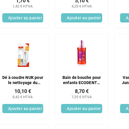
1,70 €
5,10 €
1,42 € HTVA
4,25 € HTVA
Ajouter au panier
Ajouter au panier
A
Dé à coudre NUK pour
Bain de bouche pour
Va
le nettoyage du
enfants ECODENTA,
Jun
dentifrice pour
saveur fraise, 250 ml
de 
10,10 €
8,70 €
enfants
pro
8,42 € HTVA
7,25 € HTVA
Ajouter au panier
Ajouter au panier
A