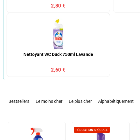
2,80 €
Nettoyant WC Duck 750ml Lavande
2,60 €
T
r
Bestsellers
Le moins cher
Le plus cher
Alphabétiquement
i
d
e
L
s
i
RÉDUCTION SPÉCIALE
p
s