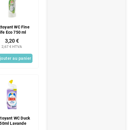
ttoyant WC Fine
ife Eco 750 ml
3,20 €
2,67 € HTVA
jouter au panier
ttoyant WC Duck
50ml Lavande