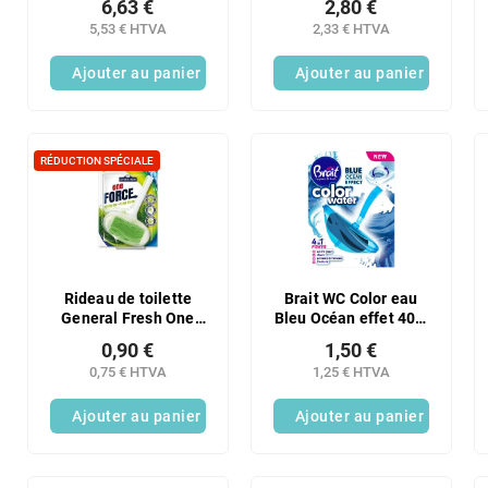
6,63 €
2,80 €
5,53 € HTVA
2,33 € HTVA
Ajouter au panier
Ajouter au panier
RÉDUCTION SPÉCIALE
Rideau de toilette
Brait WC Color eau
General Fresh One
Bleu Océan effet 40 g
force forest 40g
Nouveau !
0,90 €
1,50 €
0,75 € HTVA
1,25 € HTVA
Ajouter au panier
Ajouter au panier