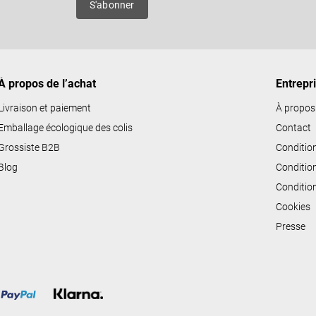
S'abonner
d
e
s
l
i
À propos de l’achat
Entrepr
s
Livraison et paiement
À propos
t
Emballage écologique des colis
Contact
e
Grossiste B2B
Conditio
s
Blog
Conditio
Conditio
Cookies
Presse