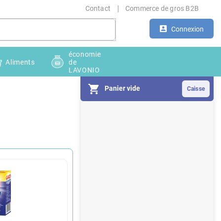
Contact
Commerce de gros B2B
Connexion
économie
Aliments
de
LAVONIO
Panier vide
E
n
c
a
d
r
é