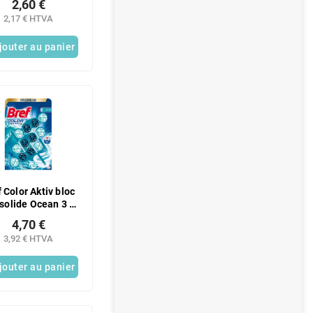
2,60 €
2,17 € HTVA
jouter au panier
 Color Aktiv bloc
solide Ocean 3 x
50 g
4,70 €
3,92 € HTVA
jouter au panier