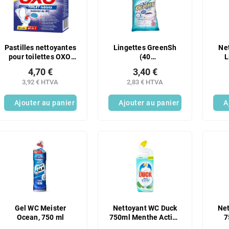
Pastilles nettoyantes
Lingettes GreenSh
Ne
pour toilettes OXO,
(40
L
16 unités
lingettes/emballage)
4,70 €
3,40 €
PRO Antib WC
3,92 € HTVA
2,83 € HTVA
Ajouter au panier
Ajouter au panier
A
Gel WC Meister
Nettoyant WC Duck
Ne
Ocean, 750 ml
750ml Menthe Action
7
Intense (Menthe)