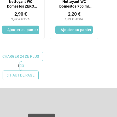
Nettoyant WC
Nettoyant WC
Domestos ZERO
Domestos 750 ml
750ml Océan
Blanc
2,90 €
2,20 €
2,42 € HTVA
1,83 € HTVA
Ajouter au panier
Ajouter au panier
CHARGER 24 DE PLUS
1
3
C
o
HAUT DE PAGE
n
t
r
Courriel
ô
l
e
es