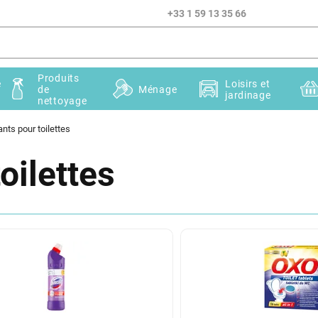
+33 1 59 13 35 66
Produits
e
Loisirs et
de
Ménage
jardinage
nettoyage
nts pour toilettes
oilettes