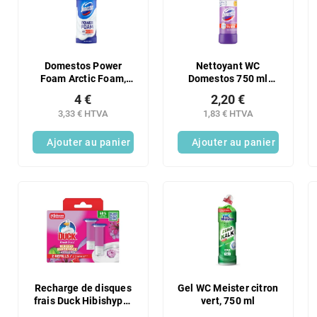
r
t
o
e
d
d
u
e
i
s
Domestos Power
Nettoyant WC
t
Foam Arctic Foam,
Domestos 750 ml
p
nettoyant pour
POWER lavande
s
r
4 €
2,20 €
toilettes et salle de
o
3,33 € HTVA
1,83 € HTVA
bain 435 ml
d
Ajouter au panier
Ajouter au panier
u
i
t
s
Recharge de disques
Gel WC Meister citron
frais Duck Hibishyper
vert, 750 ml
72 ml