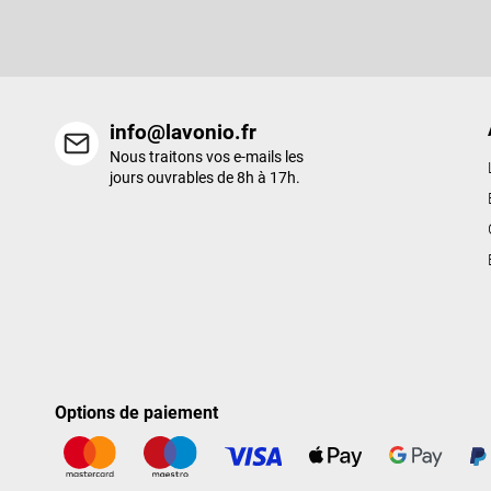
e
nouveaux produits de notre e-shop.
p
a
g
e
info@lavonio.fr
Nous traitons vos e-mails les
jours ouvrables de 8h à 17h.
Options de paiement