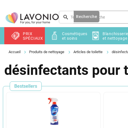
Aller
au
contenu
Recherche
PRIX
Cosmétiques
Blanchisseri
SPÉCIAUX
et soins
et nettoyage
Produits de nettoyage
Articles de toilette
désinfecta
désinfectants pour t
Bestsellers