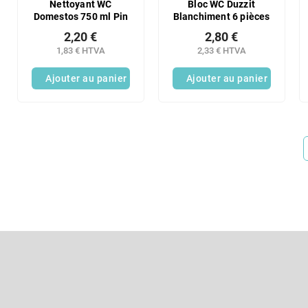
Nettoyant WC
Bloc WC Duzzit
Domestos 750 ml Pin
Blanchiment 6 pièces
2,20 €
2,80 €
1,83 € HTVA
2,33 € HTVA
Ajouter au panier
Ajouter au panier
P
i
e
S'abonner à la lettre d'information
d
d
Entrez votre email et nous vous enverrons des informations sur l