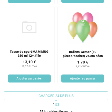
Tasse de sport MAM MUG
Ballons Gemar (10
330 ml 12+, fille
pièces/sachet) 26 cm néon
13,10 €
1,70 €
10,92 € HTVA
1,42 € HTVA
Ajouter au panier
Ajouter au panier
CHARGER 24 DE PLUS
1
3
C
52
total des éléments