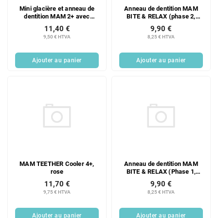
Mini glacière et anneau de
Anneau de dentition MAM
dentition MAM 2+ avec
BITE & RELAX (phase 2,
attache, turquoise
dents du fond), 4 mois et
11,40 €
9,90 €
plus
9,50 € HTVA
8,25 € HTVA
Ajouter au panier
Ajouter au panier
MAM TEETHER Cooler 4+,
Anneau de dentition MAM
rose
BITE & RELAX (Phase 1,
dents de devant), 2 mois et
11,70 €
9,90 €
plus
9,75 € HTVA
8,25 € HTVA
Ajouter au panier
Ajouter au panier