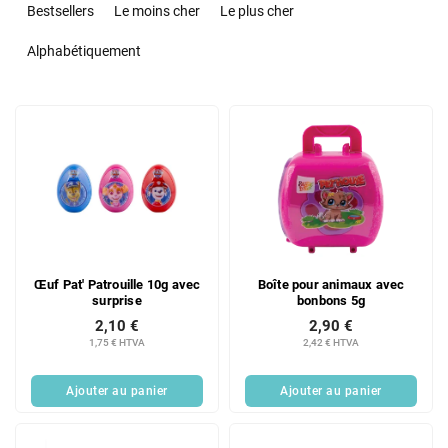
r
Bestsellers
Le moins cher
Le plus cher
i
d
Alphabétiquement
e
s
L
p
i
r
s
o
t
d
e
u
d
i
e
t
s
s
Œuf Pat' Patrouille 10g avec
Boîte pour animaux avec
p
surprise
bonbons 5g
r
2,10 €
2,90 €
o
1,75 € HTVA
2,42 € HTVA
d
u
Ajouter au panier
Ajouter au panier
i
t
s