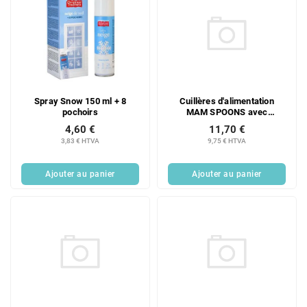
Cuillères d'alimentation
Spray Snow 150 ml + 8
MAM SPOONS avec
pochoirs
couvercle, 6 ans et plus,
11,70 €
4,60 €
bleues
9,75 € HTVA
3,83 € HTVA
Ajouter au panier
Ajouter au panier