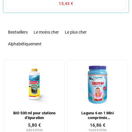
15,43 €
T
r
Bestsellers
Le moins cher
Le plus cher
i
d
Alphabétiquement
e
s
L
p
i
r
s
o
t
d
e
u
d
i
e
t
s
s
BIO 500 ml pour stations
Laguna 6 en 1 Mini
p
d'épuration
comprimés
r
multifonctionnels pour
5,80 €
16,86 €
o
l'entretien de l'eau de piscine
4,83 € HTVA
14,05 € HTVA
en toutes saisons, 1 kg