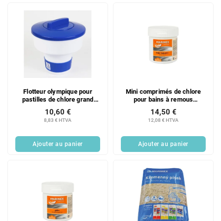
Flotteur olympique pour
Mini comprimés de chlore
pastilles de chlore grand
pour bains à remous
format 1 pc.
Marimex Wellness&Spa 500
10,60 €
14,50 €
g 1 pièce.
8,83 € HTVA
12,08 € HTVA
Ajouter au panier
Ajouter au panier