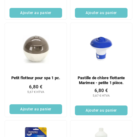
d
u
Ajouter au panier
Ajouter au panier
i
t
s
Petit flotteur pour spa 1 pc.
Pastille de chlore flottante
Marimex - petite 1 pièce.
6,80 €
6,80 €
5,67 € HTVA
5,67 € HTVA
Ajouter au panier
Ajouter au panier