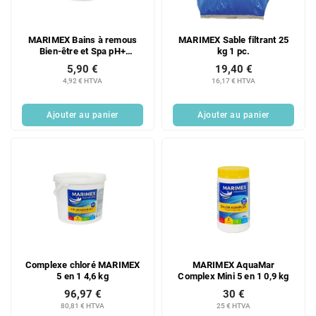
MARIMEX Bains à remous
MARIMEX Sable filtrant 25
Bien-être et Spa pH+
kg 1 pc.
(augmentation du pH) 400 g
5,90 €
19,40 €
4,92 € HTVA
16,17 € HTVA
Ajouter au panier
Ajouter au panier
Complexe chloré MARIMEX
MARIMEX AquaMar
5 en 1 4,6 kg
Complex Mini 5 en 1 0,9 kg
96,97 €
30 €
80,81 € HTVA
25 € HTVA