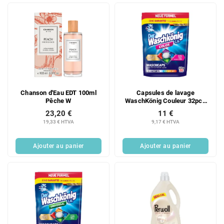
t
s
Chanson d'Eau EDT 100ml
Capsules de lavage
Pêche W
WaschKönig Couleur 32pcs
608g
23,20 €
11 €
19,33 € HTVA
9,17 € HTVA
Ajouter au panier
Ajouter au panier