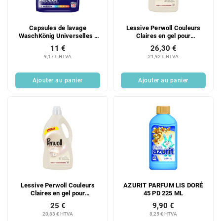
Capsules de lavage
Lessive Perwoll Couleurs
WaschKönig Universelles -
Claires en gel pour
32 pcs
vêtements clairs et blancs,
11 €
26,30 €
80 doses, 4 L
9,17 € HTVA
21,92 € HTVA
Ajouter au panier
Ajouter au panier
Lessive Perwoll Couleurs
AZURIT PARFUM LIS DORÉ
Claires en gel pour
45 PD 225 ML
vêtements clairs et blancs,
25 €
9,90 €
75 doses, 3,75 L
20,83 € HTVA
8,25 € HTVA