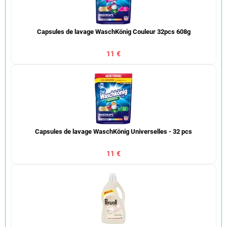
Capsules de lavage WaschKönig Couleur 32pcs 608g
11 €
Capsules de lavage WaschKönig Universelles - 32 pcs
11 €