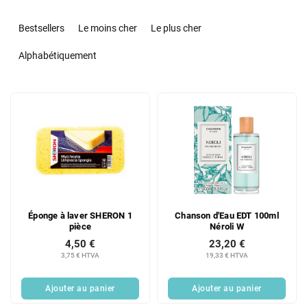
T
r
Bestsellers
Le moins cher
Le plus cher
i
d
Alphabétiquement
e
s
L
p
i
r
s
o
t
d
e
u
d
i
e
t
s
s
Éponge à laver SHERON 1
Chanson d'Eau EDT 100ml
p
pièce
Néroli W
r
4,50 €
23,20 €
o
3,75 € HTVA
19,33 € HTVA
d
u
Ajouter au panier
Ajouter au panier
i