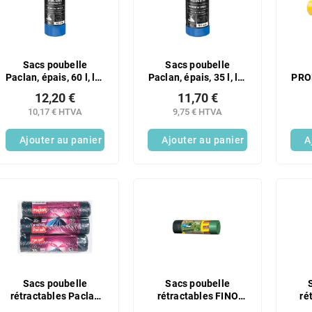
Sacs poubelle
Sacs poubelle
Paclan, épais, 60 l, lot
Paclan, épais, 35 l, lot
PRO
de 40
de 50
poub
12,20 €
11,70 €
jaun
10,17 € HTVA
9,75 € HTVA
Ajouter au panier
Ajouter au panier
A
Sacs poubelle
Sacs poubelle
rétractables Paclan
rétractables FINO
ré
Premium, résistants,
Green Life extra
Z