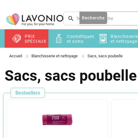
Aller
au
contenu
Recherche
PRIX
Cosmétiques
Blanchisseri
SPÉCIAUX
et soins
et nettoyage
Blanchisserie et nettoyage
Sacs, sacs poubelle
Sacs, sacs poubelle
Bestsellers