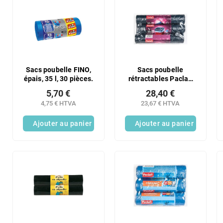
Sacs poubelle FINO,
Sacs poubelle
épais, 35 l, 30 pièces.
rétractables Paclan
Premium extra
5,70 €
28,40 €
résistants 120 l,
4,75 € HTVA
23,67 € HTVA
paquet de 3 x 10
Ajouter au panier
Ajouter au panier