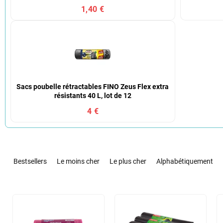
1,40 €
Sacs poubelle rétractables FINO Zeus Flex extra
résistants 40 L, lot de 12
4 €
T
r
Bestsellers
Le moins cher
Le plus cher
Alphabétiquement
i
d
e
L
s
i
p
s