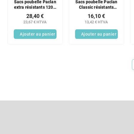
Sacs poubelle Paclan
Sacs poubelle Paclan
extra résistants 120 l,
Classic résistants
2 x 25 pièces
120 l, lot de 3 x 10
28,40 €
16,10 €
23,67 € HTVA
13,42 € HTVA
Ajouter au panier
Ajouter au panier
P
i
e
S'abonner à la lettre d'information
d
d
Entrez votre email et nous vous enverrons des informations sur l