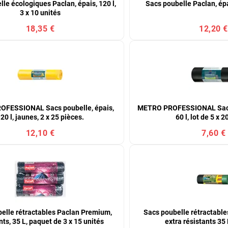
le écologiques Paclan, épais, 120 l,
Sacs poubelle Paclan, épai
3 x 10 unités
18,35 €
12,20 €
FESSIONAL Sacs poubelle, épais,
METRO PROFESSIONAL Sac p
20 l, jaunes, 2 x 25 pièces.
60 l, lot de 5 x 
12,10 €
7,60 €
elle rétractables Paclan Premium,
Sacs poubelle rétractable
nts, 35 L, paquet de 3 x 15 unités
extra résistants 35 