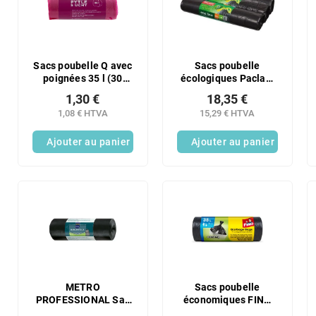
r
t
o
e
d
d
u
e
i
s
Sacs poubelle Q avec
Sacs poubelle
t
poignées 35 l (30
écologiques Paclan,
p
pièces/fol)
épais, 120 l, 3 x 10
s
r
1,30 €
18,35 €
unités
o
1,08 € HTVA
15,29 € HTVA
d
Ajouter au panier
Ajouter au panier
u
i
t
s
METRO
Sacs poubelle
PROFESSIONAL Sac
économiques FINO
poubelle résistant 60
35 l / 30 unités