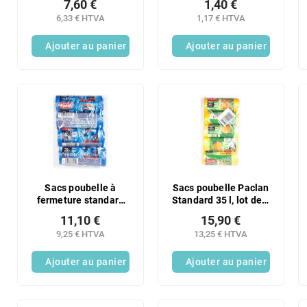
7,60 €
1,40 €
l, lot de 5 x 20 pièces
6,33 € HTVA
1,17 € HTVA
Ajouter au panier
Ajouter au panier
Sacs poubelle à
Sacs poubelle Paclan
fermeture standard
Standard 35 l, lot de 5
35 l 4 x 30 pièces
x 20
11,10 €
15,90 €
9,25 € HTVA
13,25 € HTVA
Ajouter au panier
Ajouter au panier