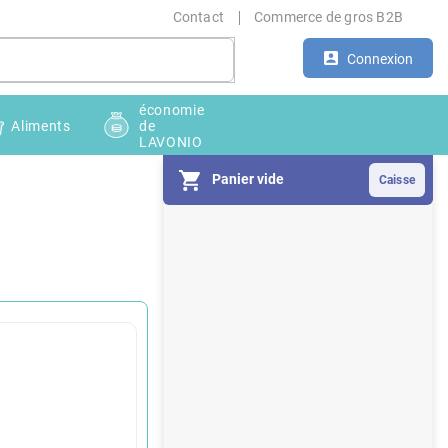
Contact
Commerce de gros B2B
Connexion
économie
Aliments
de
LAVONIO
Panier vide
E
n
c
a
d
r
é