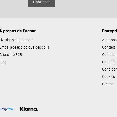
S'abonner
d
e
s
l
i
À propos de l’achat
Entrepr
s
Livraison et paiement
À propos
t
Emballage écologique des colis
Contact
e
Grossiste B2B
Conditio
s
Blog
Conditio
Conditio
Cookies
Presse