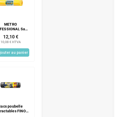
METRO
FESSIONAL Sacs
elle, épais, 120 l,
12,10 €
es, 2 x 25 pièces.
10,08 € HTVA
jouter au panier
Sacs poubelle
tractables FINO
eus Flex extra