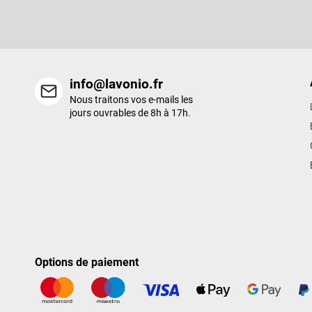
e
nouveaux produits de notre e-shop.
p
a
g
e
info@lavonio.fr
Nous traitons vos e-mails les
jours ouvrables de 8h à 17h.
Options de paiement