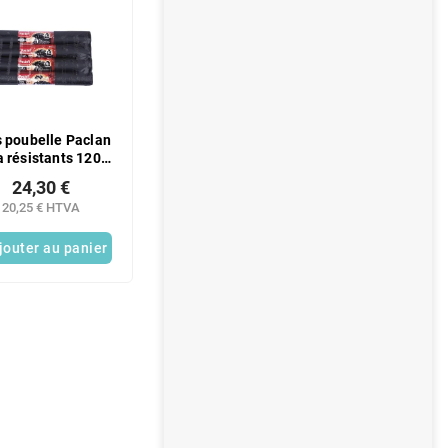
 poubelle Paclan
a résistants 120 l,
aquet de 4 x 10
24,30 €
20,25 € HTVA
jouter au panier