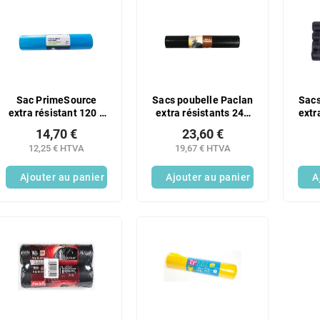
Sac PrimeSource
Sacs poubelle Paclan
Sacs
extra résistant 120 l,
extra résistants 240
extr
lot de 25
L, lot de 20
p
14,70 €
23,60 €
12,25 € HTVA
19,67 € HTVA
Ajouter au panier
Ajouter au panier
A