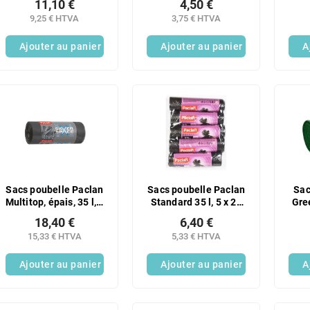
11,10 €
4,50 €
35 L, paquet de 3 x 15
résistants 35 L, lot de
rési
9,25 € HTVA
3,75 € HTVA
unités
15
Ajouter au panier
Ajouter au panier
A
Sacs poubelle Paclan
Sacs poubelle Paclan
Sac
Multitop, épais, 35 l, 4
Standard 35 l, 5 x 20
Gre
x 24 unités
unités
extr
18,40 €
6,40 €
15,33 € HTVA
5,33 € HTVA
Ajouter au panier
Ajouter au panier
A