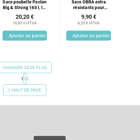
Sacs poubelle Paclan
Sacs OBRA extra
Big & Strong 160 l, lot
résistants pour
de 2 x 10
déchets plastiques
20,20 €
9,90 €
triés, 120 L, jaunes,
16,83 € HTVA
8,25 € HTVA
lot de 25
Ajouter au panier
Ajouter au panier
CHARGER 24 DE PLUS
1
3
C
o
HAUT DE PAGE
n
t
r
Courriel
ô
l
e
es