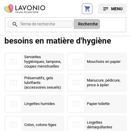
Aller
au
contenu
Recherche
besoins en matière d'hygiène
Serviettes
hygiéniques, tampons,
Mouchoirs en papier
coupes menstruelles
Préservatifs, gels
Manucure, pédicure,
lubrifiants
pince à épiler
(accessoires sexuels)
Lingettes humides
Papier toilette
Lingettes
Coton, cotons-tiges
démaquillantes