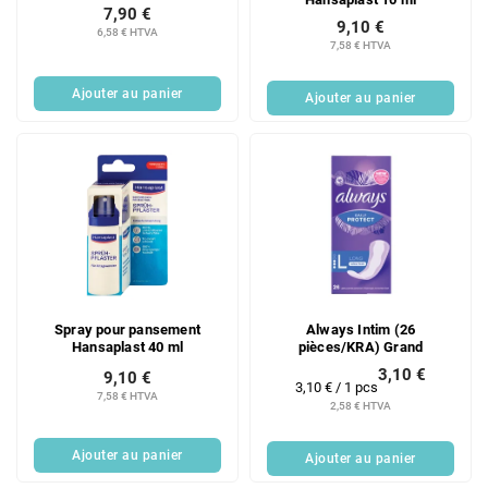
7,90 €
9,10 €
6,58 € HTVA
7,58 € HTVA
Ajouter au panier
Ajouter au panier
Spray pour pansement
Always Intim (26
Hansaplast 40 ml
pièces/KRA) Grand
3,10 €
9,10 €
Prix
3,10 € / 1 pcs
7,58 € HTVA
de
2,58 € HTVA
la
mesure:
Ajouter au panier
Ajouter au panier