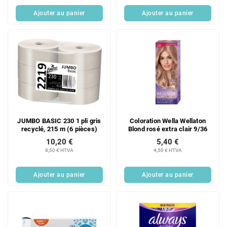
u
Ajouter au panier
Ajouter au panier
i
t
s
JUMBO BASIC 230 1 pli gris
Coloration Wella Wellaton
recyclé, 215 m (6 pièces)
Blond rosé extra clair 9/36
10,20 €
5,40 €
8,50 € HTVA
4,50 € HTVA
Ajouter au panier
Ajouter au panier