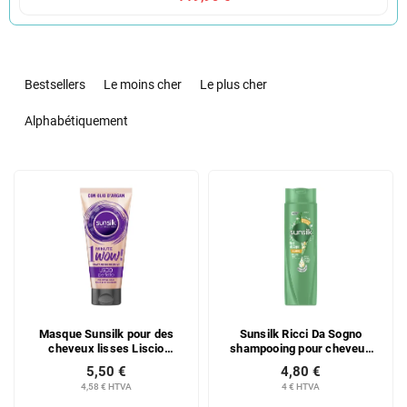
T
r
Bestsellers
Le moins cher
Le plus cher
i
d
Alphabétiquement
e
s
L
p
i
r
s
o
t
d
e
u
d
i
e
t
s
s
Masque Sunsilk pour des
Sunsilk Ricci Da Sogno
p
cheveux lisses Liscio
shampooing pour cheveux
r
Perfetto 1 Minute Wow, 180
bouclés, 250 ml
5,50 €
4,80 €
o
ml
4,58 € HTVA
4 € HTVA
d