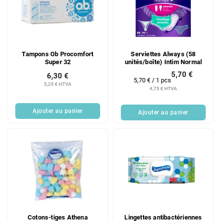
Tampons Ob Procomfort
Serviettes Always (58
Super 32
unités/boîte) Intim Normal
5,70 €
6,30 €
Prix
5,70 € / 1 pcs
5,25 € HTVA
de
4,75 € HTVA
la
mesure:
Ajouter au panier
Ajouter au panier
Cotons-tiges Athena
Lingettes antibactériennes