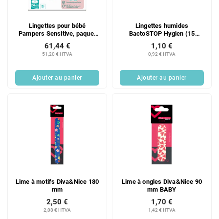
Lingettes pour bébé
Lingettes humides
Pampers Sensitive, paquet
BactoSTOP Hygien (15
de 24 x 52 unités
pièces/sachet)
61,44 €
1,10 €
51,20 € HTVA
0,92 € HTVA
Ajouter au panier
Ajouter au panier
Lime à motifs Diva&Nice 180
Lime à ongles Diva&Nice 90
mm
mm BABY
2,50 €
1,70 €
2,08 € HTVA
1,42 € HTVA