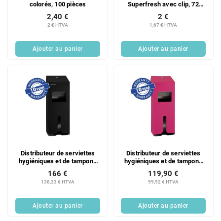
colorés, 100 pièces
Superfresh avec clip, 72
unités
2,40 €
2 €
2 € HTVA
1,67 € HTVA
Ajouter au panier
Ajouter au panier
Distributeur de serviettes
Distributeur de serviettes
hygiéniques et de tampons
hygiéniques et de tampons
Merida GSC024 STELLA en
Merida STELLA en acier
166 €
119,90 €
acier inoxydable noir mat
inoxydable fuchsia mat
138,33 € HTVA
99,92 € HTVA
Ajouter au panier
Ajouter au panier