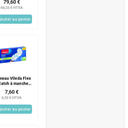
79,60 €
1 pc.
66,33 € HTVA
jouter au panier
meau Vileda Flex
Catch à manche
court
7,60 €
6,33 € HTVA
jouter au panier