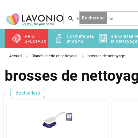
Aller
au
contenu
Recherche
PRIX
Cosmétiques
Blanchisseri
SPÉCIAUX
et soins
et nettoyage
Blanchisserie et nettoyage
brosses de nettoyage
brosses de nettoya
Bestsellers