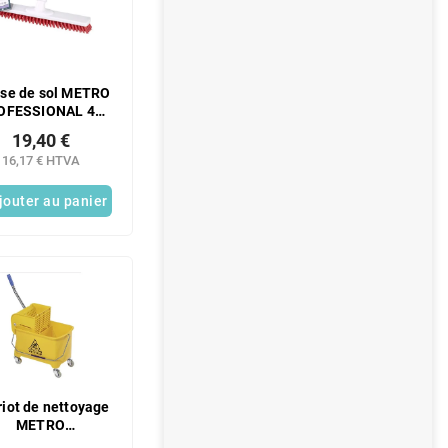
sse de sol METRO
OFESSIONAL 40
 HACCP rouge 1
19,40 €
pc.
16,17 € HTVA
jouter au panier
iot de nettoyage
METRO
FESSIONAL 20 l