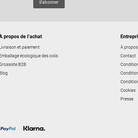
S'abonner
d
e
s
l
i
À propos de l’achat
Entrepr
s
Livraison et paiement
À propos
t
Emballage écologique des colis
Contact
e
Grossiste B2B
Conditio
s
Blog
Conditio
Conditio
Cookies
Presse