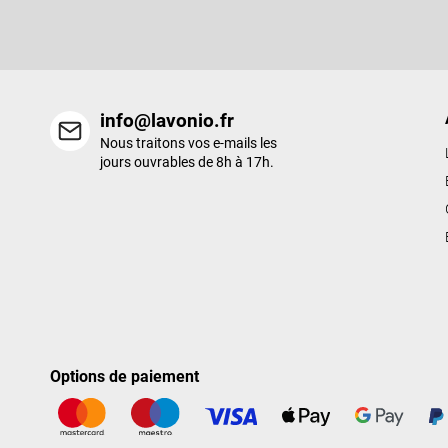
e
nouveaux produits de notre e-shop.
p
a
g
e
info@lavonio.fr
Nous traitons vos e-mails les
jours ouvrables de 8h à 17h.
Options de paiement