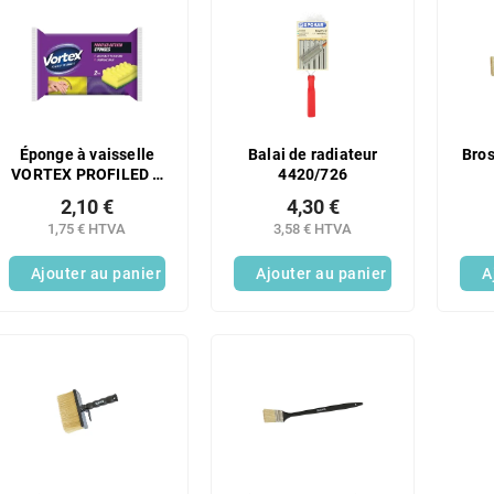
Éponge à vaisselle
Balai de radiateur
Bros
VORTEX PROFILED &
4420/726
CARE (lot de 2)
2,10 €
4,30 €
1,75 € HTVA
3,58 € HTVA
Ajouter au panier
Ajouter au panier
A