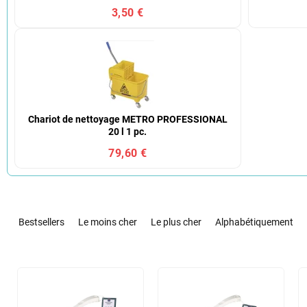
3,50 €
Chariot de nettoyage METRO PROFESSIONAL
20 l 1 pc.
79,60 €
T
r
Bestsellers
Le moins cher
Le plus cher
Alphabétiquement
i
d
e
L
s
i
p
s