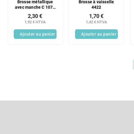
Brosse métallique
Brosse à vaisselle
avec manche C 1070
4422
4R PH
2,30 €
1,70 €
1,92 € HTVA
1,42 € HTVA
Ajouter au panier
Ajouter au panier
P
i
e
S'abonner à la lettre d'information
d
d
Entrez votre email et nous vous enverrons des informations sur l