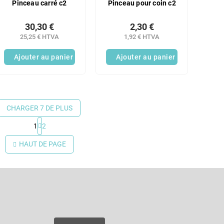
Pinceau carré c2
Pinceau pour coin c2
30,30 €
2,30 €
25,25 € HTVA
1,92 € HTVA
Ajouter au panier
Ajouter au panier
CHARGER 7 DE PLUS
1
2
C
o
HAUT DE PAGE
n
t
r
Courriel
ô
l
e
es