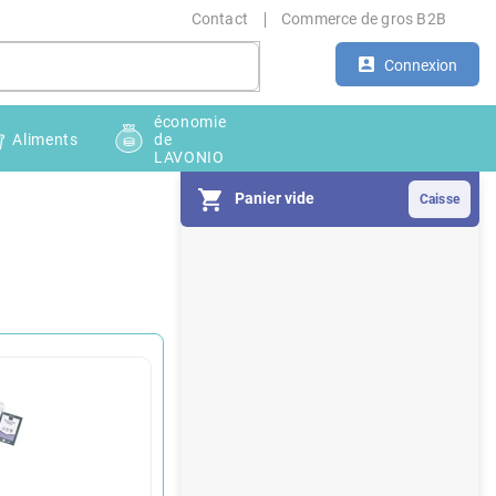
Contact
Commerce de gros B2B
Connexion
économie
Aliments
de
LAVONIO
Panier vide
E
n
c
a
d
r
é