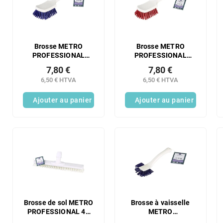
r
t
o
e
d
d
u
e
i
s
Brosse METRO
Brosse METRO
t
PROFESSIONAL
PROFESSIONAL
p
grande bleue 1 pièce
grande rouge 1 pièce
s
r
7,80 €
7,80 €
o
6,50 € HTVA
6,50 € HTVA
d
Ajouter au panier
Ajouter au panier
u
i
t
s
Brosse de sol METRO
Brosse à vaisselle
PROFESSIONAL 40
METRO
cm HACCP blanche 1
PROFESSIONAL