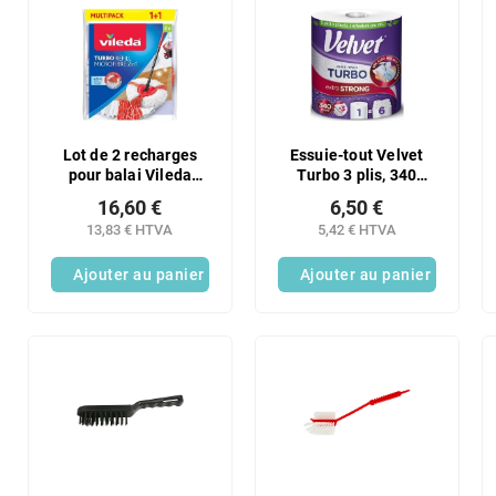
Lot de 2 recharges
Essuie-tout Velvet
pour balai Vileda
Turbo 3 plis, 340
Turbo Microfibre 2 en
feuilles, 75,82 m², 1
16,60 €
6,50 €
1
rouleau
13,83 € HTVA
5,42 € HTVA
Ajouter au panier
Ajouter au panier