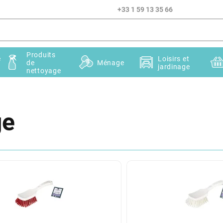
+33 1 59 13 35 66
Produits
e
Loisirs et
de
Ménage
jardinage
nettoyage
ge