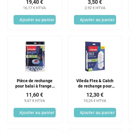
19,40 €
3,50 €
pc.
HACCP bleue 1 pièce
16,17 € HTVA
2,92 € HTVA
Ajouter au panier
Ajouter au panier
Pièce de rechange
Vileda Flex & Catch
pour balai à franges
de rechange pour
Vileda H2PRO (1
plumeau, lot de 10
11,60 €
12,30 €
pièce)
pièces
9,67 € HTVA
10,25 € HTVA
Ajouter au panier
Ajouter au panier