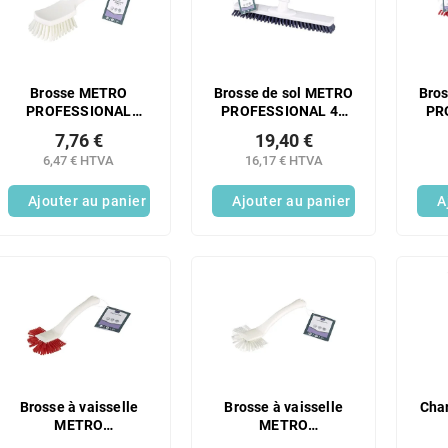
Brosse METRO
Brosse de sol METRO
Bro
PROFESSIONAL
PROFESSIONAL 40
PR
grande blanche 1
cm HACCP bleue 1
cm
7,76 €
19,40 €
pièce
pc.
6,47 € HTVA
16,17 € HTVA
Ajouter au panier
Ajouter au panier
A
Brosse à vaisselle
Brosse à vaisselle
Char
METRO
METRO
PROFESSIONAL
PROFESSIONAL
PRO