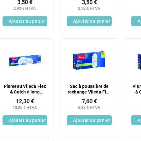
3,50 €
3,50 €
HACCP rouge 1
blanche 1 pièce
2,92 € HTVA
2,92 € HTVA
pièce.
Ajouter au panier
Ajouter au panier
A
Plumeau Vileda Flex
Sac à poussière de
Plu
& Catch à long
rechange Vileda Flex
& 
manche 93 cm
& Catch (lot de 5)
12,30 €
7,60 €
10,25 € HTVA
6,33 € HTVA
Ajouter au panier
Ajouter au panier
A