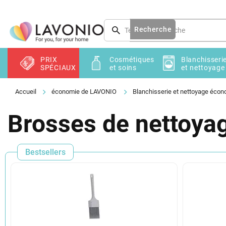
Aller
au
contenu
Recherche
PRIX
Cosmétiques
Blanchisseri
SPÉCIAUX
et soins
et nettoyage
économie de LAVONIO
Blanchisserie et nettoyage éco
Brosses de nettoy
Bestsellers