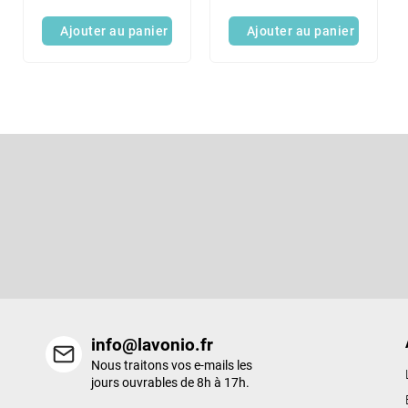
d
Ajouter au panier
Ajouter au panier
u
i
t
s
P
i
e
S'abonner à la lettre d'information
d
d
Entrez votre email et nous vous enverrons des informations sur l
e
nouveaux produits de notre e-shop.
p
a
g
e
info@lavonio.fr
Nous traitons vos e-mails les
jours ouvrables de 8h à 17h.