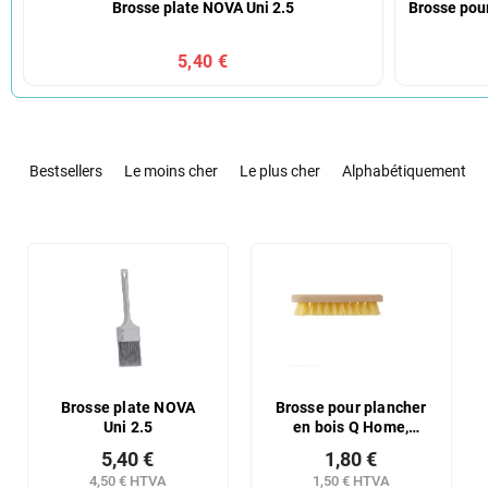
Brosse plate NOVA Uni 2.5
Brosse pou
5,40 €
T
r
Bestsellers
Le moins cher
Le plus cher
Alphabétiquement
i
d
e
L
s
i
p
s
r
t
o
e
d
d
u
e
i
s
Brosse plate NOVA
Brosse pour plancher
t
Uni 2.5
en bois Q Home,
p
manuelle
s
r
5,40 €
1,80 €
o
4,50 € HTVA
1,50 € HTVA