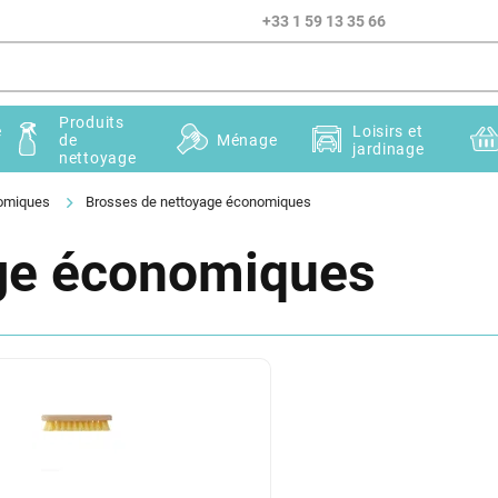
+33 1 59 13 35 66
Produits
e
Loisirs et
de
Ménage
jardinage
nettoyage
nomiques
Brosses de nettoyage économiques
age économiques