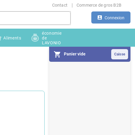
Contact
Commerce de gros B2B
Connexion
économie
Aliments
de
LAVONIO
Panier vide
E
n
c
a
d
r
é