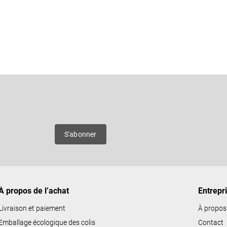
C
o
n
Courriel
t
r
ô
es
S'abonner
l
e
d
e
À propos de l’achat
Entrepr
s
l
Livraison et paiement
À propos
i
Emballage écologique des colis
Contact