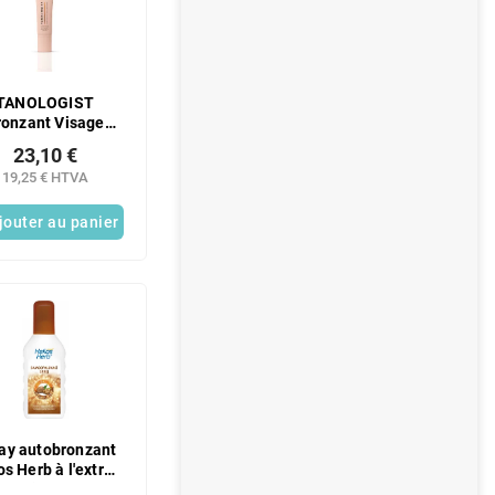
TANOLOGIST
ronzant Visage
et Instantané 60
23,10 €
ml
19,25 € HTVA
jouter au panier
ay autobronzant
os Herb à l'extrait
e noix 200 ml