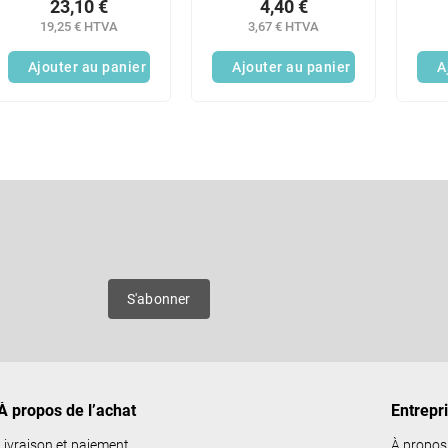
23,10 €
4,40 €
instantané 170 ml
19,25 € HTVA
3,67 € HTVA
Ajouter au panier
Ajouter au panier
A
C
o
n
Courriel
t
r
ô
es
S'abonner
l
e
d
e
À propos de l’achat
Entrepr
s
l
Livraison et paiement
À propos