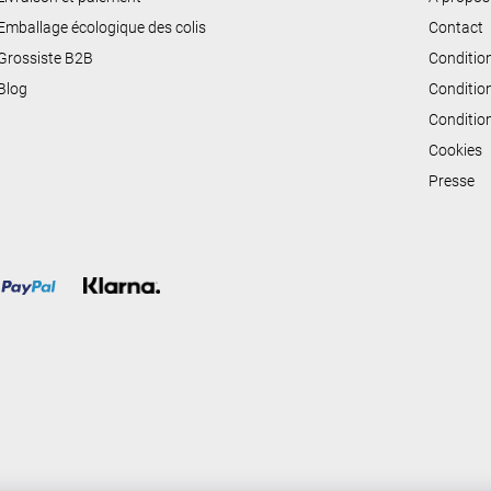
i
Emballage écologique des colis
Contact
s
Grossiste B2B
Conditio
t
Blog
Conditio
e
Conditio
s
Cookies
Presse