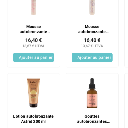
r
t
o
e
d
d
u
e
i
s
Mousse
Mousse
t
autobronzante
autobronzante
p
Sunkissed 200 ml
Sunkissed 200 ml
s
r
16,40 €
16,40 €
Teinte moyenne
Teinte foncée
o
13,67 € HTVA
13,67 € HTVA
d
Ajouter au panier
Ajouter au panier
u
i
t
s
Lotion autobronzante
Gouttes
Astrid 200 ml
autobronzantes
Catrice Holiday Skin