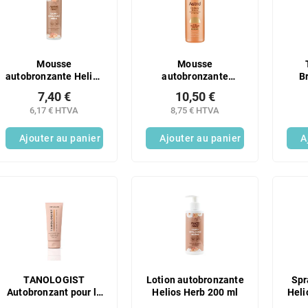
Mousse
Mousse
autobronzante Helios
autobronzante
B
Herb 200 ml
soyeuse Astrid 150
Eff
7,40 €
10,50 €
ml
6,17 € HTVA
8,75 € HTVA
Ajouter au panier
Ajouter au panier
A
TANOLOGIST
Lotion autobronzante
Spr
Autobronzant pour le
Helios Herb 200 ml
Heli
corps à effet
d