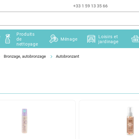
+33 1 59 13 35 66
Produits
e
Loisirs et
de
Ménage
jardinage
nettoyage
Bronzage, autobronzage
Autobronzant