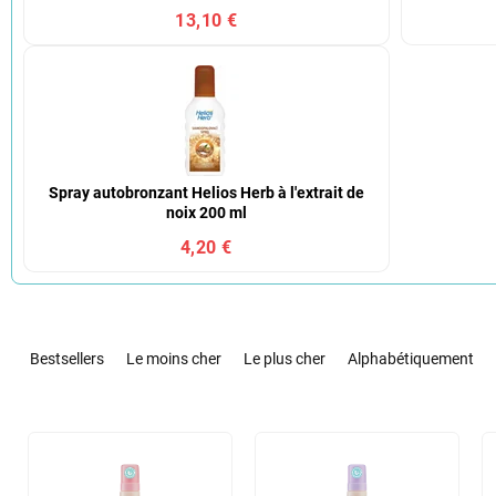
13,10 €
Spray autobronzant Helios Herb à l'extrait de
noix 200 ml
4,20 €
T
r
Bestsellers
Le moins cher
Le plus cher
Alphabétiquement
i
d
e
L
s
i
p
s