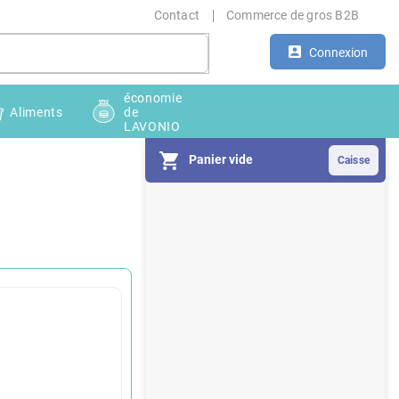
Contact
Commerce de gros B2B
Connexion
économie
Aliments
de
LAVONIO
Panier vide
E
n
c
a
d
r
é