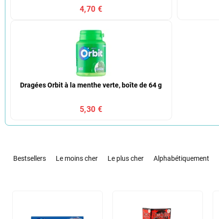
4,70 €
Dragées Orbit à la menthe verte, boîte de 64 g
5,30 €
T
r
Bestsellers
Le moins cher
Le plus cher
Alphabétiquement
i
d
e
L
s
i
p
s