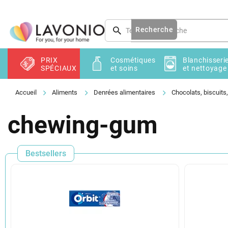
Aller
au
contenu
Recherche
PRIX
Cosmétiques
Blanchisseri
SPÉCIAUX
et soins
et nettoyage
Aliments
Denrées alimentaires
Chocolats, biscuits
chewing-gum
Bestsellers