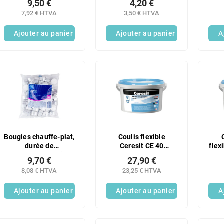
9,50 €
4,20 €
7,92 € HTVA
3,50 € HTVA
Ajouter au panier
Ajouter au panier
A
Bougies chauffe-plat,
Coulis flexible
durée de
Ceresit CE 40
flex
combustion : environ
Aquastatic Bahama 5
Aqu
9,70 €
27,90 €
8 h. 50 pièces par
kg
8,08 € HTVA
23,25 € HTVA
sachet.
Ajouter au panier
Ajouter au panier
A