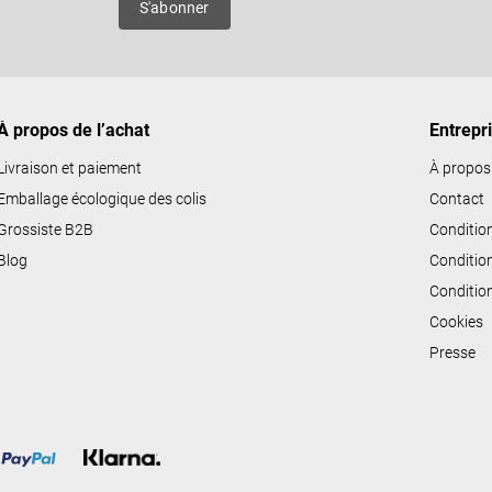
S'abonner
d
e
s
l
i
À propos de l’achat
Entrepr
s
Livraison et paiement
À propos
t
Emballage écologique des colis
Contact
e
Grossiste B2B
Conditio
s
Blog
Conditio
Conditio
Cookies
Presse