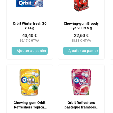
r
t
o
e
d
d
u
e
i
s
Orbit Winterfresh 30
Chewing-gum Bloody
t
x 14 g
Eye 200 x 5 g
p
s
r
43,40 €
22,60 €
o
36,17 € HTVA
18,83 € HTVA
d
Ajouter au panier
Ajouter au panier
u
i
t
s
Chewing-gum Orbit
Orbit Refreshers
Refreshers Topical
pastèque framboise
67 g
67 g