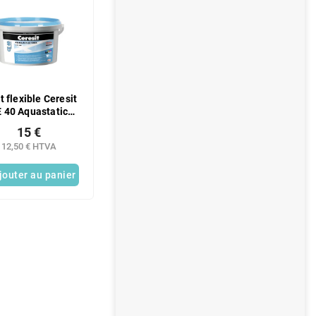
t flexible Ceresit
 40 Aquastatic
blanc 2 kg
15 €
12,50 € HTVA
jouter au panier