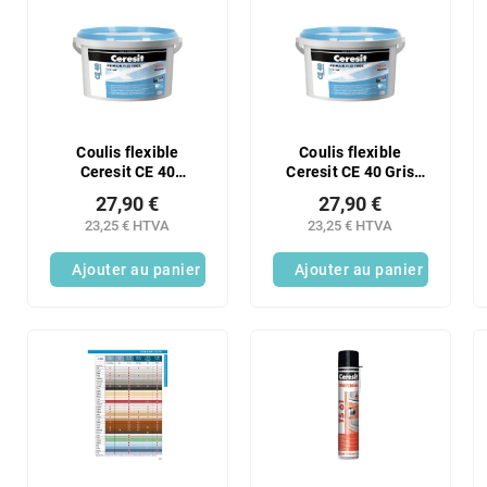
Coulis flexible
Coulis flexible
Ceresit CE 40
Ceresit CE 40 Gris
Aquastatic
Aquastatique 5 kg
27,90 €
27,90 €
Manhattan 5 kg
23,25 € HTVA
23,25 € HTVA
Ajouter au panier
Ajouter au panier