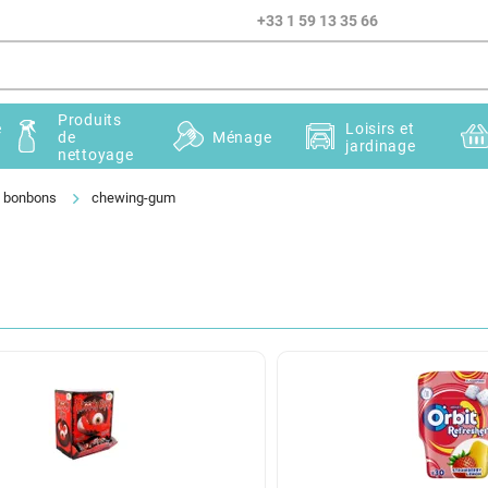
+33 1 59 13 35 66
Produits
e
Loisirs et
de
Ménage
jardinage
nettoyage
, bonbons
chewing-gum