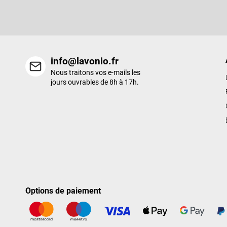
e
nouveaux produits de notre e-shop.
p
a
g
e
info@lavonio.fr
Nous traitons vos e-mails les
jours ouvrables de 8h à 17h.
Options de paiement