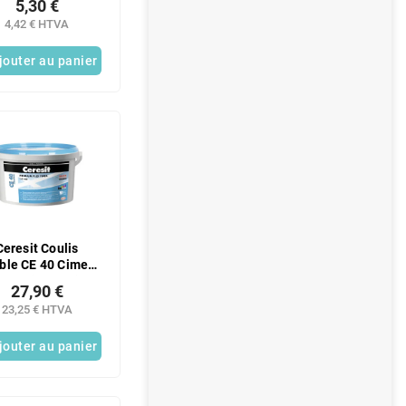
5,30 €
4,42 € HTVA
jouter au panier
Ceresit Coulis
ible CE 40 Ciment
astatique Gris 5
27,90 €
kg
23,25 € HTVA
jouter au panier