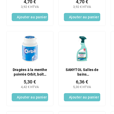
4,70 €
4,70 €
3,92 € HTVA
3,92 € HTVA
Ajouter au panier
Ajouter au panier
Dragées à la menthe
SANYTOL Salles de
poivrée Orbit, boîte
bains
de 64 g
professionnelles 750
5,30 €
6,36 €
ml
4,42 € HTVA
5,30 € HTVA
Ajouter au panier
Ajouter au panier