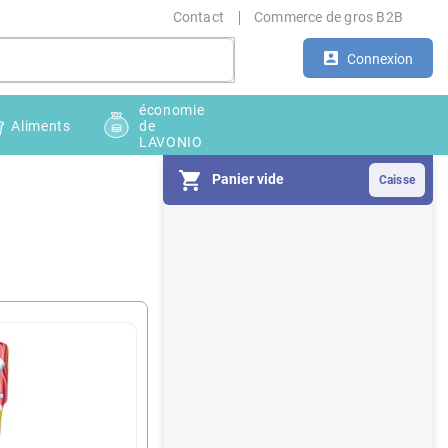
Contact
Commerce de gros B2B
Connexion
économie
Aliments
de
LAVONIO
Panier vide
E
n
c
a
d
r
é