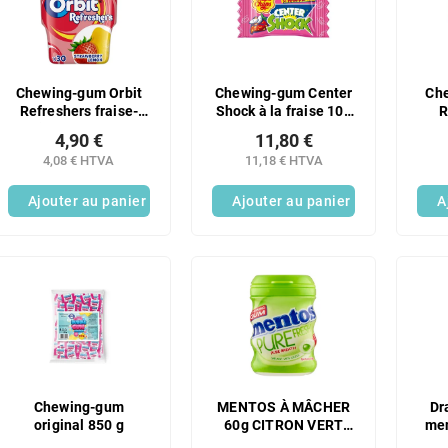
Chewing-gum Orbit
Chewing-gum Center
Che
Refreshers fraise-
Shock à la fraise 100
R
citron, 6 x 67 g
x 4 g
men
4,90 €
11,80 €
4,08 € HTVA
11,18 € HTVA
Ajouter au panier
Ajouter au panier
A
Chewing-gum
MENTOS À MÂCHER
Dr
original 850 g
60g CITRON VERT
men
MENTHE