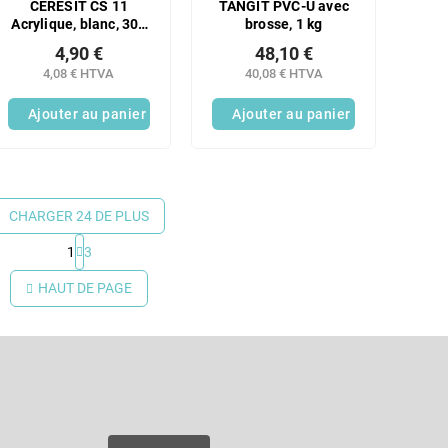
CERESIT CS 11
TANGIT PVC-U avec
Acrylique, blanc, 300
brosse, 1 kg
ml
4,90 €
48,10 €
4,08 € HTVA
40,08 € HTVA
Ajouter au panier
Ajouter au panier
CHARGER 24 DE PLUS
1
3
C
o
HAUT DE PAGE
n
t
r
Courriel
ô
l
e
es