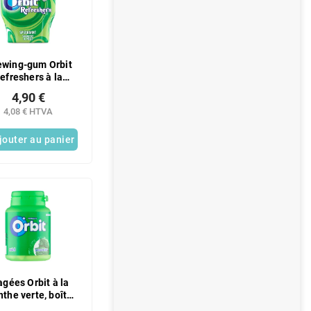
wing-gum Orbit
efreshers à la
the verte, boîte
4,90 €
de 67 g
4,08 € HTVA
jouter au panier
agées Orbit à la
the verte, boîte
de 64 g