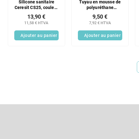
Silicone sanitaire
Tuyau en mousse de
Ceresit CS25, couleur
polyuréthane
sienne, 280 ml
CERESIT TS 61. 750
13,90 €
9,50 €
ml
11,58 € HTVA
7,92 € HTVA
Ajouter au panier
Ajouter au panier
P
i
e
S'abonner à la lettre d'information
d
d
Entrez votre email et nous vous enverrons des informations sur l