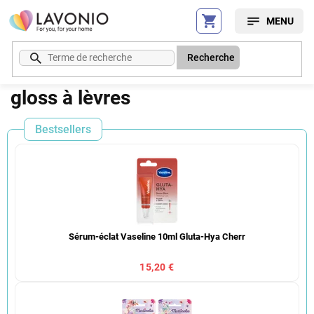
Aller
au
contenu
Recherche
gloss à lèvres
Bestsellers
Sérum-éclat Vaseline 10ml Gluta-Hya Cherr
15,20 €