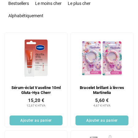
r
Bestsellers
Le moins cher
Le plus cher
i
d
Alphabétiquement
e
s
L
p
i
r
s
o
t
d
e
u
d
i
e
t
s
s
Sérum-éclat Vaseline 10ml
Bracelet brillant à lèvres
p
Gluta-Hya Cherr
Martinelia
r
15,20 €
5,60 €
o
12,67 € HTVA
4,67 € HTVA
d
u
Ajouter au panier
Ajouter au panier
i
t
s