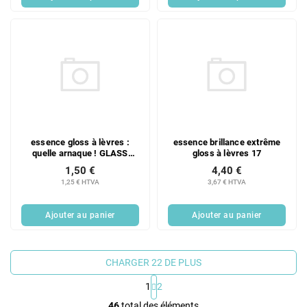
essence gloss à lèvres :
essence brillance extrême
quelle arnaque ! GLASS
gloss à lèvres 17
SHINE PLUMPING 01
1,50 €
4,40 €
1,25 € HTVA
3,67 € HTVA
Ajouter au panier
Ajouter au panier
CHARGER 22 DE PLUS
1
2
C
46
total des éléments