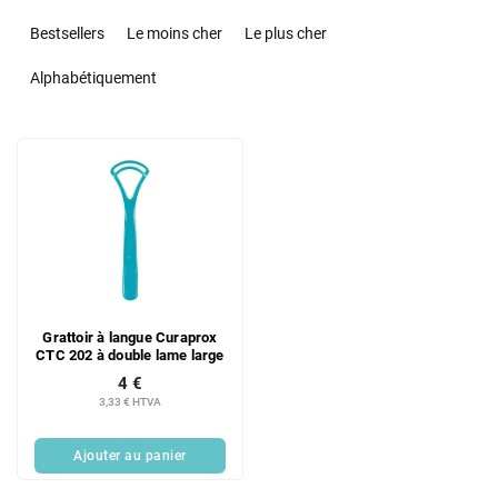
T
r
Bestsellers
Le moins cher
Le plus cher
i
d
Alphabétiquement
e
s
L
p
i
r
s
o
t
d
e
u
d
i
e
t
s
s
Grattoir à langue Curaprox
p
CTC 202 à double lame large
r
4 €
o
3,33 € HTVA
d
u
Ajouter au panier
i
t