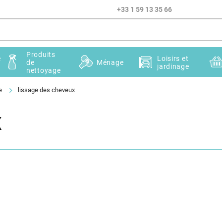
+33 1 59 13 35 66
Produits
e
Loisirs et
de
Ménage
jardinage
nettoyage
e
lissage des cheveux
x