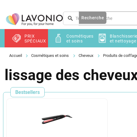
Aller
au
contenu
Recherche
PRIX
Cosmétiques
Blanchisseri
SPÉCIAUX
et soins
et nettoyage
Cosmétiques et soins
Cheveux
Produits de coiffag
lissage des cheveu
Bestsellers