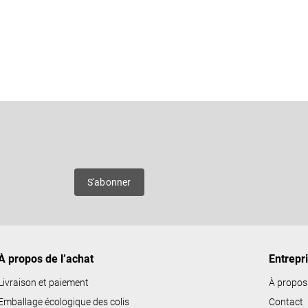
C
o
n
Courriel
t
r
ô
es
S'abonner
l
e
d
e
À propos de l’achat
Entrepr
s
l
Livraison et paiement
À propos
i
Emballage écologique des colis
Contact