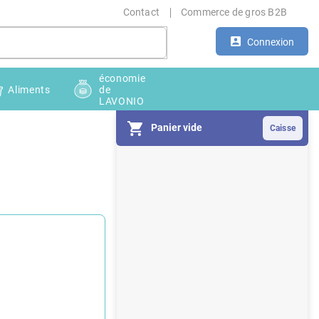
Contact
Commerce de gros B2B
Connexion
économie
Aliments
de
LAVONIO
Panier vide
E
n
c
a
d
r
é