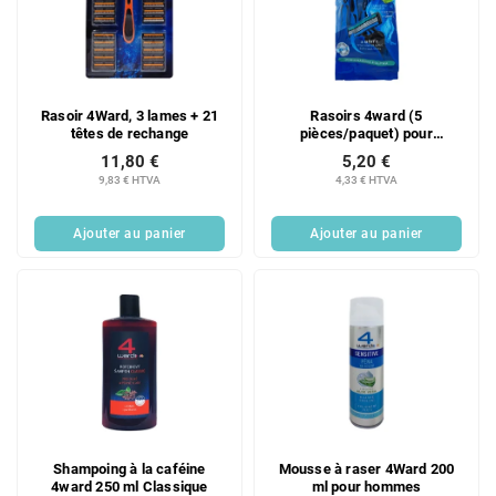
t
d
e
u
d
i
e
t
s
s
Rasoir 4Ward, 3 lames + 21
Rasoirs 4ward (5
p
têtes de rechange
pièces/paquet) pour
r
hommes
11,80 €
5,20 €
o
9,83 € HTVA
4,33 € HTVA
d
u
Ajouter au panier
Ajouter au panier
i
t
s
Shampoing à la caféine
Mousse à raser 4Ward 200
4ward 250 ml Classique
ml pour hommes