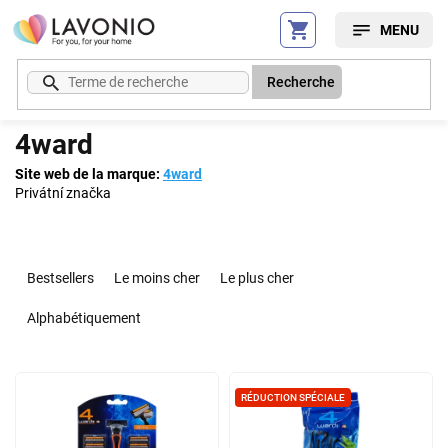
Aller
au
contenu
Recherche
4ward
Site web de la marque:
4ward
Privátní značka
T
r
Bestsellers
Le moins cher
Le plus cher
i
d
Alphabétiquement
e
s
L
p
i
RÉDUCTION SPÉCIALE
r
s
o