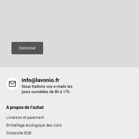
d
ô
Entrez votre email et nous vous enverrons des informations sur les
e
nouveaux produits de notre e-shop.
l
p
e
a
Courriel
d
g
e
e
s
S'abonner
l
i
s
t
info@lavonio.fr
e
Nous traitons vos e-mails les
s
jours ouvrables de 8h à 17h.
À propos de l’achat
Livraison et paiement
Emballage écologique des colis
Grossiste B2B