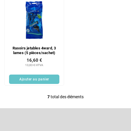
Rasoirs jetables 4ward, 3
lames (5 pièces/sachet)
16,60 €
13,83 € HTVA
Ajouter au panier
7
total des éléments
C
o
P
n
i
t
e
S'abonner à la lettre d'information
r
d