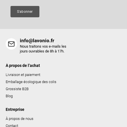
e
e
s
S'abonner
l
i
s
t
info@lavonio.fr
e
Nous traitons vos e-mails les
s
jours ouvrables de 8h à 17h.
À propos de l’achat
Livraison et paiement
Emballage écologique des colis
Grossiste B2B
Blog
Entreprise
À propos de nous
Contact