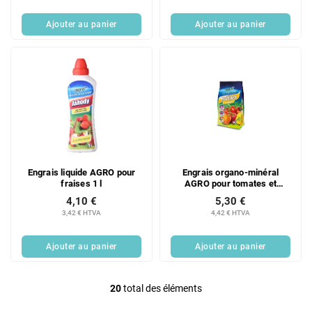
Ajouter au panier
Ajouter au panier
Engrais liquide AGRO pour
Engrais organo-minéral
fraises 1 l
AGRO pour tomates et
poivrons 1 kg
4,10 €
5,30 €
3,42 € HTVA
4,42 € HTVA
Ajouter au panier
Ajouter au panier
20
total des éléments
C