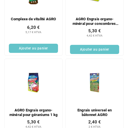
d
i
e
t
s
s
Complexe de vitalité AGRO
AGRO Engrais organo-
p
minéral pour concombres,
r
6,20 €
courgettes et autres courges
5,30 €
o
5,17 € HTVA
1 kg
4,42 € HTVA
d
u
Ajouter au panier
Ajouter au panier
i
t
s
AGRO Engrais organo-
Engrais universel en
minéral pour géraniums 1 kg
bâtonnet AGRO
5,30 €
2,40 €
4,42 € HTVA
2 € HTVA