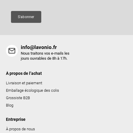
g
e
e
s
S'abonner
l
i
s
t
info@lavonio.fr
e
Nous traitons vos e-mails les
s
jours ouvrables de 8h à 17h.
À propos de l’achat
Livraison et paiement
Emballage écologique des colis
Grossiste B2B
Blog
Entreprise
À propos de nous