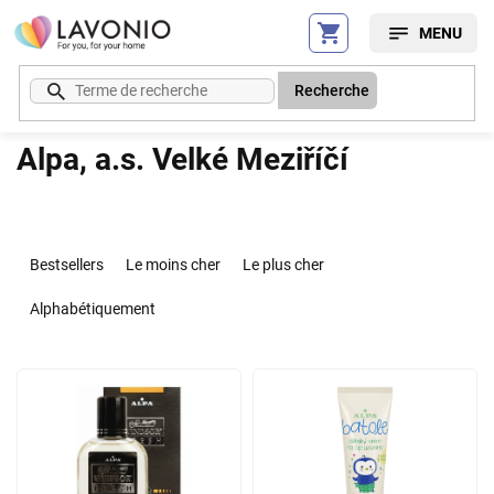
Aller
au
contenu
Recherche
Alpa, a.s. Velké Meziříčí
T
r
Bestsellers
Le moins cher
Le plus cher
i
d
Alphabétiquement
e
s
L
p
i
r
s
o
t
d
e
u