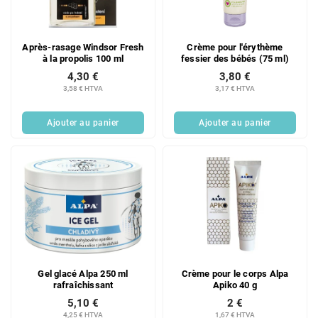
d
i
e
t
s
s
Après-rasage Windsor Fresh
Crème pour l'érythème
p
à la propolis 100 ml
fessier des bébés (75 ml)
r
4,30 €
3,80 €
o
3,58 € HTVA
3,17 € HTVA
d
u
Ajouter au panier
Ajouter au panier
i
t
s
Gel glacé Alpa 250 ml
Crème pour le corps Alpa
rafraîchissant
Apiko 40 g
5,10 €
2 €
4,25 € HTVA
1,67 € HTVA