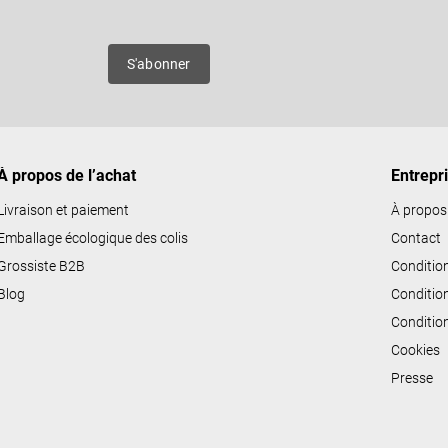
es
S'abonner
À propos de l’achat
Entrepr
Livraison et paiement
À propos
Emballage écologique des colis
Contact
Grossiste B2B
Conditio
Blog
Conditio
Conditio
Cookies
Presse