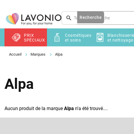
Aller
au
contenu
Recherche
PRIX
Cosmétiques
Blanchisseri
SPÉCIAUX
et soins
et nettoyage
Marques
Alpa
Alpa
Aucun produit de la marque
Alpa
n'a été trouvé....
P
i
e