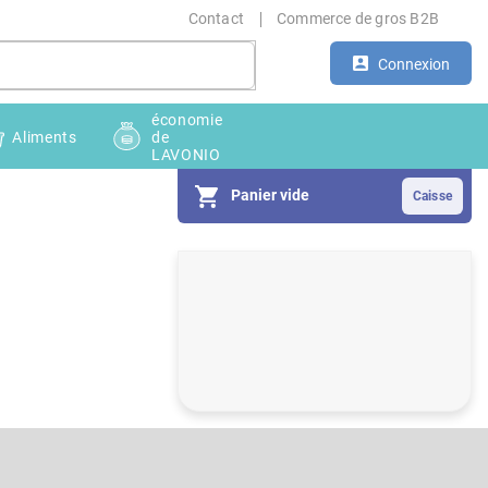
Contact
Commerce de gros B2B
Connexion
économie
Aliments
de
LAVONIO
Panier vide
E
n
c
a
d
r
é