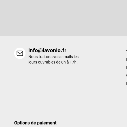
S'abonner à la lettre d'information
d
d
Entrez votre email et nous vous enverrons des informations sur l
e
nouveaux produits de notre e-shop.
p
a
g
e
info@lavonio.fr
Nous traitons vos e-mails les
jours ouvrables de 8h à 17h.
Options de paiement