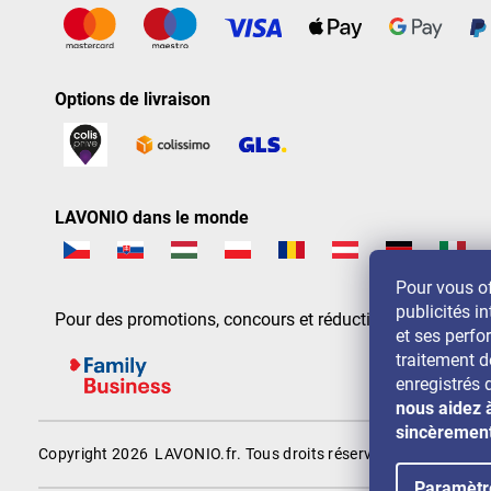
Options de livraison
LAVONIO dans le monde
Pour vous of
publicités in
Pour des promotions, concours et réductions, suivez-nou
et ses perf
traitement 
enregistrés 
nous aidez 
sincèremen
Copyright 2026
LAVONIO.fr
. Tous droits réservés.
Paramètr