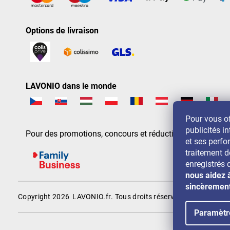
Options de livraison
LAVONIO dans le monde
Pour vous of
publicités in
Pour des promotions, concours et réductions, suivez-nou
et ses perf
traitement 
enregistrés 
nous aidez 
sincèremen
Copyright 2026
LAVONIO.fr
. Tous droits réservés.
Paramètr