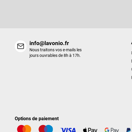
d
Entrez votre email et nous vous enverrons des informations sur l
e
nouveaux produits de notre e-shop.
p
a
g
e
info@lavonio.fr
Nous traitons vos e-mails les
jours ouvrables de 8h à 17h.
Options de paiement