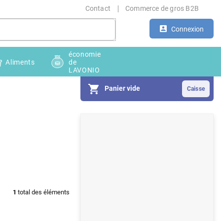
Contact
Commerce de gros B2B
Connexion
économie
Aliments
de
LAVONIO
Panier vide
E
n
c
a
d
1
total des éléments
r
é