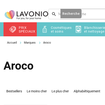
Aller
au
contenu
Recherche
PRIX
Cosmétiques
Blanchisseri
SPÉCIAUX
et soins
et nettoyage
Marques
Aroco
Aroco
T
r
Bestsellers
Le moins cher
Le plus cher
Alphabétiquement
i
d