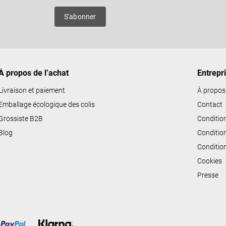
ô
es
S'abonner
l
e
d
e
À propos de l’achat
Entrepr
s
l
Livraison et paiement
À propos
i
Emballage écologique des colis
Contact
s
Grossiste B2B
Conditio
t
Blog
Conditio
e
Conditio
s
Cookies
Presse