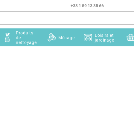
+33 1 59 13 35 66
Produits
e
Loisirs et
de
Ménage
jardinage
nettoyage