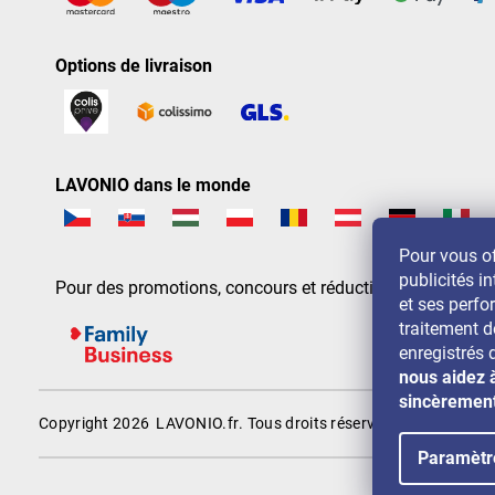
Options de livraison
LAVONIO dans le monde
Pour vous of
publicités in
Pour des promotions, concours et réductions, suivez-nou
et ses perf
traitement 
enregistrés 
nous aidez 
sincèremen
Copyright 2026
LAVONIO.fr
. Tous droits réservés.
Paramètr