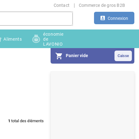
Contact
Commerce de gros B2B
Connexion
économie
Aliments
de
LAVONIO
Panier vide
E
n
c
a
d
1
total des éléments
r
é