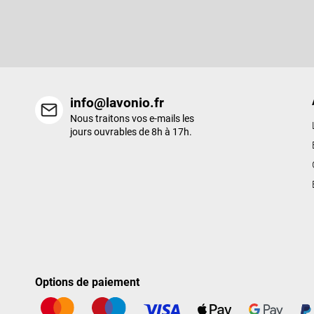
d
Entrez votre email et nous vous enverrons des informations sur l
e
nouveaux produits de notre e-shop.
p
a
g
e
info@lavonio.fr
Nous traitons vos e-mails les
jours ouvrables de 8h à 17h.
Options de paiement