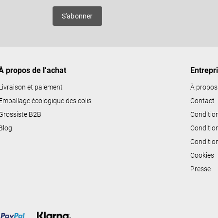
ô
es
S'abonner
l
e
d
e
À propos de l’achat
Entrepr
s
l
Livraison et paiement
À propos
i
Emballage écologique des colis
Contact
s
Grossiste B2B
Conditio
t
Blog
Conditio
e
Conditio
s
Cookies
Presse