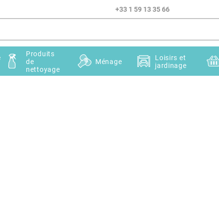
+33 1 59 13 35 66
Produits
e
Loisirs et
de
Ménage
jardinage
nettoyage