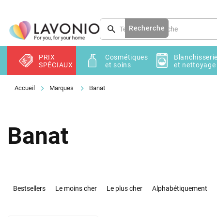
Aller
au
contenu
Recherche
PRIX
Cosmétiques
Blanchisseri
SPÉCIAUX
et soins
et nettoyage
Marques
Banat
Banat
T
r
Bestsellers
Le moins cher
Le plus cher
Alphabétiquement
i
d