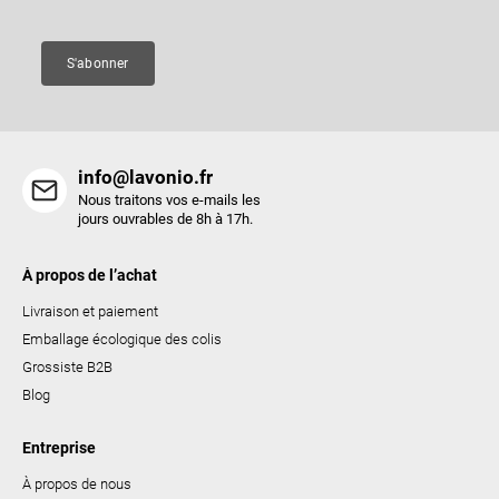
g
e
e
s
S'abonner
l
i
s
t
info@lavonio.fr
e
Nous traitons vos e-mails les
s
jours ouvrables de 8h à 17h.
À propos de l’achat
Livraison et paiement
Emballage écologique des colis
Grossiste B2B
Blog
Entreprise
À propos de nous