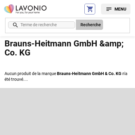
Aller
au
contenu
Recherche
Brauns-Heitmann GmbH &amp;
Co. KG
Aucun produit de la marque
Brauns-Heitmann GmbH & Co. KG
n'a
été trouvé....
P
i
e
S'abonner à la lettre d'information
d
d
Entrez votre email et nous vous enverrons des informations sur les
e
nouveaux produits de notre e-shop.
p