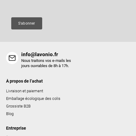
a
Courriel
g
e
S'abonner
info@lavonio.fr
Nous traitons vos e-mails les
jours ouvrables de 8h à 17h.
À propos de l’achat
Livraison et paiement
Emballage écologique des colis
Grossiste B2B
Blog
Entreprise