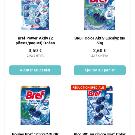
Bref Power Aktiv (2
BREF Color Aktiv Eucalyptus
pièces/paquet) Océan
50g
3,50 €
2,60 €
2,92 € HTVA
2,17 € HTVA
Ajouter au panier
Ajouter au panier
RÉDUCTION SPÉCIALE
Boules Bref 1x50g COLOR
Bloc WC au chlore Bref Color