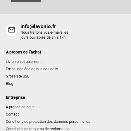
l
i
s
t
info@lavonio.fr
e
Nous traitons vos e-mails les
s
jours ouvrables de 8h à 17h.
À propos de l’achat
Livraison et paiement
Emballage écologique des colis
Grossiste B2B
Blog
Entreprise
À propos de nous
Contact
Conditions de protection des données personnelles
Conditions de retour ou de réclamation