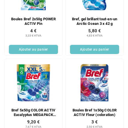
d
i
e
t
s
s
Boules Bref 2x50g POWER
Bref, gel brillant tout-en-un
p
ACTIV Pin
Arctic Ocean 3 x 42 g
r
4 €
5,80 €
o
3,33 € HTVA
4,83 € HTVA
d
u
Ajouter au panier
Ajouter au panier
i
t
s
Bref 5x50g COLOR ACTIV
Boules Bref 1x50g COLOR
Eucalyptus MEGAPACK
ACTIV Fleur (coloration)
NOUVEAU !!
9,20 €
3 €
7,67 € HTVA
2,50 € HTVA