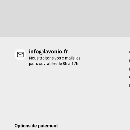
S'abonner à la lettre d'information
d
d
Entrez votre email et nous vous enverrons des informations sur l
e
nouveaux produits de notre e-shop.
p
a
g
e
info@lavonio.fr
Nous traitons vos e-mails les
jours ouvrables de 8h à 17h.
Options de paiement