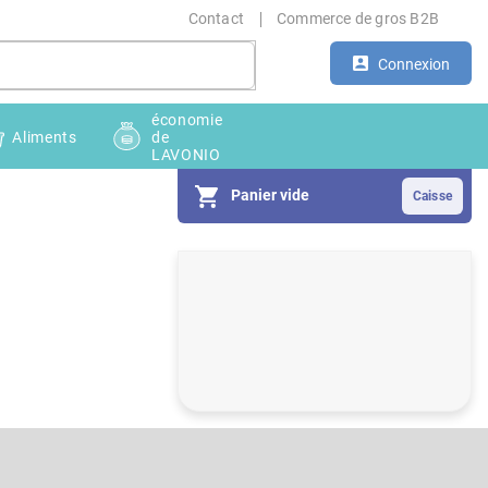
Contact
Commerce de gros B2B
Connexion
économie
Aliments
de
LAVONIO
Panier vide
E
n
c
a
d
r
é