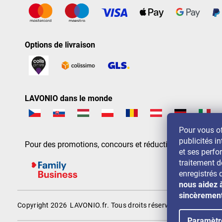
Options de livraison
LAVONIO dans le monde
Pour vous of
publicités in
Pour des promotions, concours et réductions, suivez-nou
et ses perf
traitement 
enregistrés 
nous aidez 
sincèremen
Copyright 2026
LAVONIO.fr
. Tous droits réservés.
Paramètr