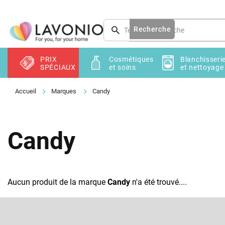
Aller
au
contenu
Recherche
PRIX
Cosmétiques
Blanchisseri
SPÉCIAUX
et soins
et nettoyage
Marques
Candy
Candy
Aucun produit de la marque
Candy
n'a été trouvé....
P
i
e