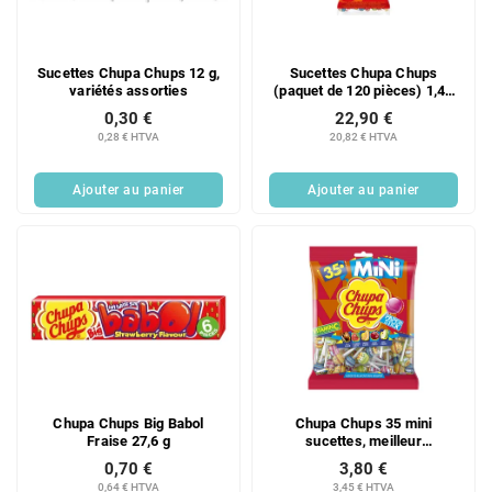
d
i
e
t
s
s
Sucettes Chupa Chups 12 g,
Sucettes Chupa Chups
p
variétés assorties
(paquet de 120 pièces) 1,44
r
kg - Le meilleur de
0,30 €
22,90 €
o
0,28 € HTVA
20,82 € HTVA
d
u
Ajouter au panier
Ajouter au panier
i
t
s
Chupa Chups Big Babol
Chupa Chups 35 mini
Fraise 27,6 g
sucettes, meilleur
assortiment, 210 g
0,70 €
3,80 €
0,64 € HTVA
3,45 € HTVA