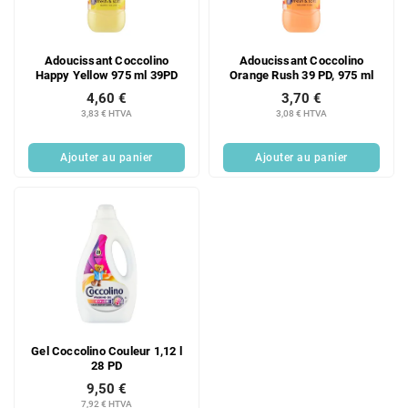
d
i
e
t
s
s
Adoucissant Coccolino
Adoucissant Coccolino
p
Happy Yellow 975 ml 39PD
Orange Rush 39 PD, 975 ml
r
4,60 €
3,70 €
o
3,83 € HTVA
3,08 € HTVA
d
u
Ajouter au panier
Ajouter au panier
i
t
s
Gel Coccolino Couleur 1,12 l
28 PD
9,50 €
7,92 € HTVA