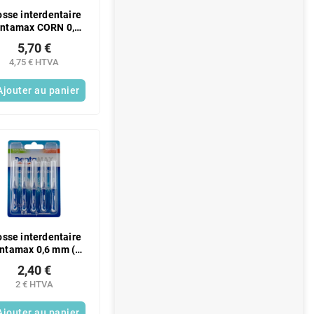
osse interdentaire
ntamax CORN 0,4
(6 pièces/paquet)
5,70 €
4,75 € HTVA
Ajouter au panier
osse interdentaire
ntamax 0,6 mm (5
pièces/paquet)
2,40 €
2 € HTVA
Ajouter au panier