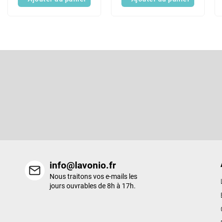
P
i
e
S'abonner à la lettre d'information
d
d
Entrez votre email et nous vous enverrons des informations sur l
e
nouveaux produits de notre e-shop.
p
a
g
e
info@lavonio.fr
Nous traitons vos e-mails les
jours ouvrables de 8h à 17h.