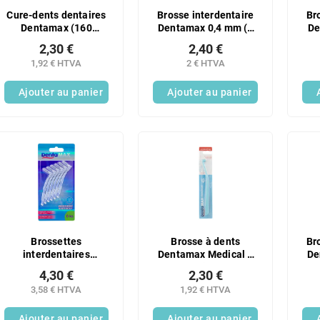
Cure-dents dentaires
Brosse interdentaire
Br
Dentamax (160
Dentamax 0,4 mm (5
De
pièces/paquet)
pièces/paquet)
mm 
2,30 €
2,40 €
1,92 € HTVA
2 € HTVA
Ajouter au panier
Ajouter au panier
Brossettes
Brosse à dents
Br
interdentaires
Dentamax Medical à
De
Dentamax incurvées
usage unique, ultra
4,30 €
2,30 €
0,3 mm, lot de 6
douce, assortiment de
3,58 € HTVA
1,92 € HTVA
couleurs
Ajouter au panier
Ajouter au panier