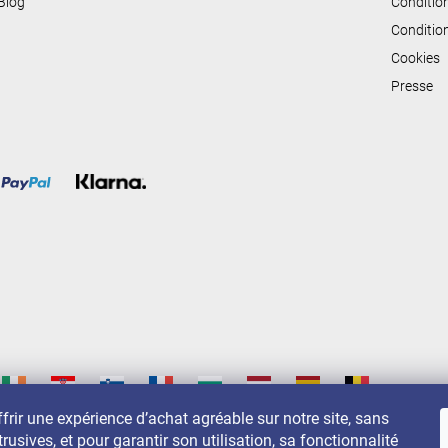
Blog
Conditio
e
Conditio
s
Cookies
Presse
frir une expérience d’achat agréable sur notre site, sans
trusives, et pour garantir son utilisation, sa fonctionnalité
s sur: