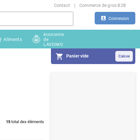
Contact
Commerce de gros B2B
Connexion
économie
Aliments
de
LAVONIO
Panier vide
E
n
c
a
d
15
total des éléments
r
é