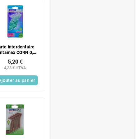
rte interdentaire
ntamax CORN 0,5
 (6 pièces/boîte)
5,20 €
4,33 € HTVA
Ajouter au panier