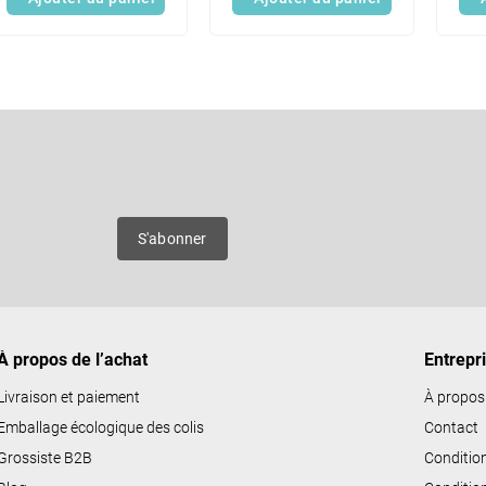
C
o
n
Courriel
t
r
ô
es
S'abonner
l
e
d
e
À propos de l’achat
Entrepr
s
l
Livraison et paiement
À propos
i
Emballage écologique des colis
Contact
s
Grossiste B2B
Conditio
t