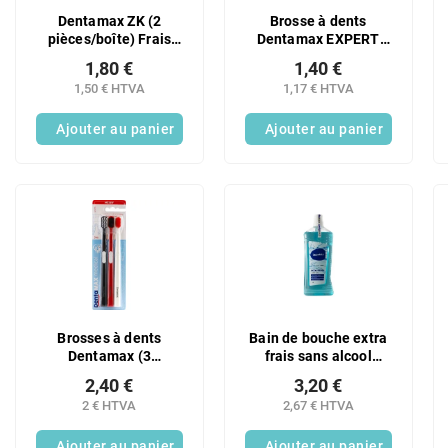
Dentamax ZK (2
Brosse à dents
pièces/boîte) Frais
Dentamax EXPERT
moyen
(dure)
1,80 €
1,40 €
1,50 € HTVA
1,17 € HTVA
Ajouter au panier
Ajouter au panier
Brosses à dents
Bain de bouche extra
Dentamax (3
frais sans alcool
pièces/paquet)
DentaMax 500 ml
2,40 €
3,20 €
MÉDICALES souples
2 € HTVA
2,67 € HTVA
Ajouter au panier
Ajouter au panier