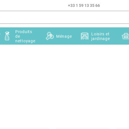
+33 1 59 13 35 66
Produits
e
Loisirs et
de
Ménage
jardinage
nettoyage