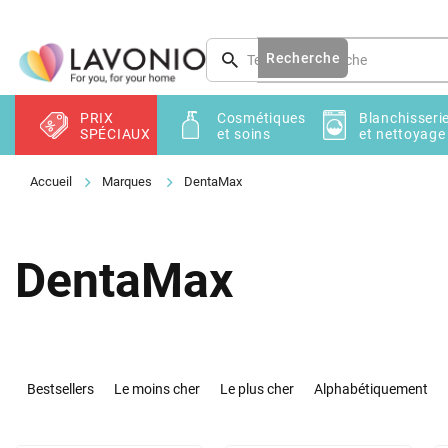
Aller
au
contenu
Recherche
PRIX
Cosmétiques
Blanchisseri
SPÉCIAUX
et soins
et nettoyage
Marques
DentaMax
DentaMax
T
r
Bestsellers
Le moins cher
Le plus cher
Alphabétiquement
i
d