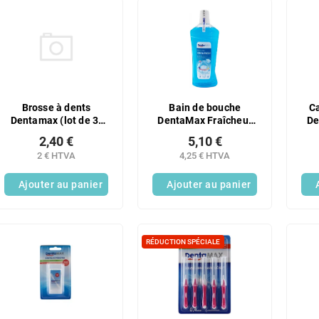
Brosse à dents
Bain de bouche
Ca
Dentamax (lot de 3)
DentaMax Fraîcheur
De
MEDICAL ultra douce
1000 ml
mm
2,40 €
5,10 €
2 € HTVA
4,25 € HTVA
Ajouter au panier
Ajouter au panier
RÉDUCTION SPÉCIALE