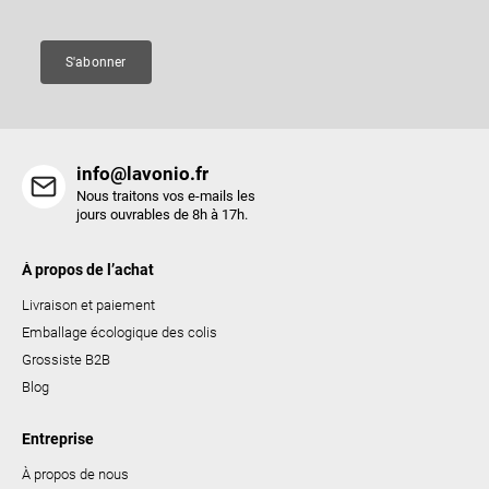
g
e
e
s
S'abonner
l
i
s
t
info@lavonio.fr
e
Nous traitons vos e-mails les
s
jours ouvrables de 8h à 17h.
À propos de l’achat
Livraison et paiement
Emballage écologique des colis
Grossiste B2B
Blog
Entreprise
À propos de nous