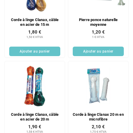
d
i
e
t
s
s
Corde à linge Clanax, câble
Pierre ponce naturelle
p
en acier de 15 m
moyenne
r
1,80 €
1,20 €
o
1,50 € HTVA
1 € HTVA
d
u
Ajouter au panier
Ajouter au panier
i
t
s
Corde à linge Clanax, câble
Corde à linge Clanax 20 m en
en acier de 20 m
microfibre
1,90 €
2,10 €
1,58 € HTVA
1,75 € HTVA