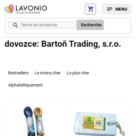
Aller
au
contenu
Recherche
dovozce: Bartoň Trading, s.r.o.
T
r
Bestsellers
Le moins cher
Le plus cher
i
d
Alphabétiquement
e
s
L
p
i
r
s
o
t
d
e
u