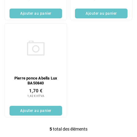
Ajouter au panier
Ajouter au panier
Pierre ponce Abella Lux
BA50840
1,70 €
1,42 € HTVA
Ajouter au panier
5
total des éléments
C