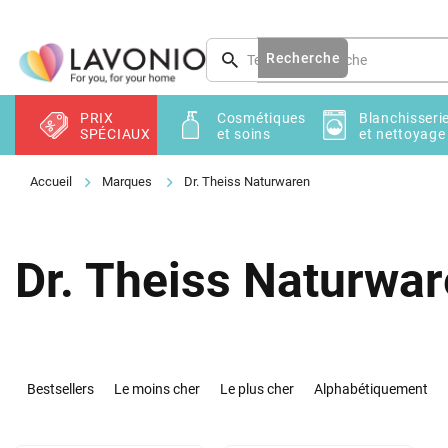
Aller
au
contenu
Recherche
PRIX
Cosmétiques
Blanchisseri
SPÉCIAUX
et soins
et nettoyage
Marques
Dr. Theiss Naturwaren
Dr. Theiss Naturwa
T
r
Bestsellers
Le moins cher
Le plus cher
Alphabétiquement
i
d