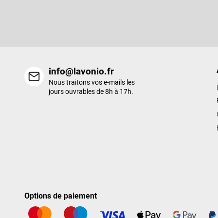
d
Entrez votre email et nous vous enverrons des informations sur l
e
nouveaux produits de notre e-shop.
p
a
g
e
info@lavonio.fr
Nous traitons vos e-mails les
jours ouvrables de 8h à 17h.
Options de paiement