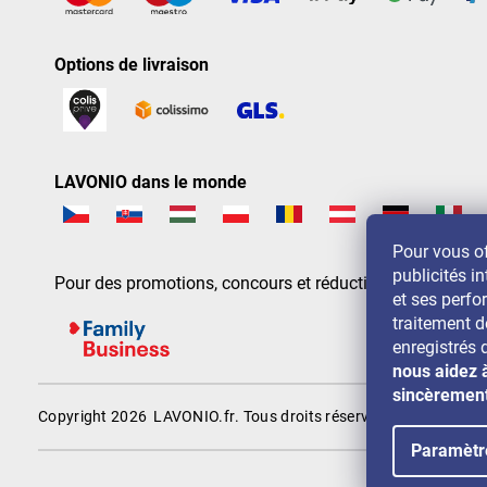
Options de livraison
LAVONIO dans le monde
Pour vous of
publicités in
Pour des promotions, concours et réductions, suivez-nou
et ses perf
traitement 
enregistrés 
nous aidez 
sincèremen
Copyright 2026
LAVONIO.fr
. Tous droits réservés.
Paramètr