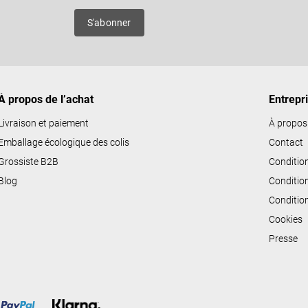
ô
es
S'abonner
l
e
d
e
À propos de l’achat
Entrepr
s
l
Livraison et paiement
À propos
i
Emballage écologique des colis
Contact
s
Grossiste B2B
Conditio
t
Blog
Conditio
e
Conditio
s
Cookies
Presse