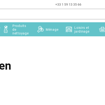
+33 1 59 13 35 66
Produits
e
Loisirs et
de
Ménage
jardinage
nettoyage
ren