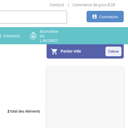
Contact
Commerce de gros B2B
Connexion
économie
Aliments
de
LAVONIO
Panier vide
E
n
c
a
d
2
total des éléments
r
é