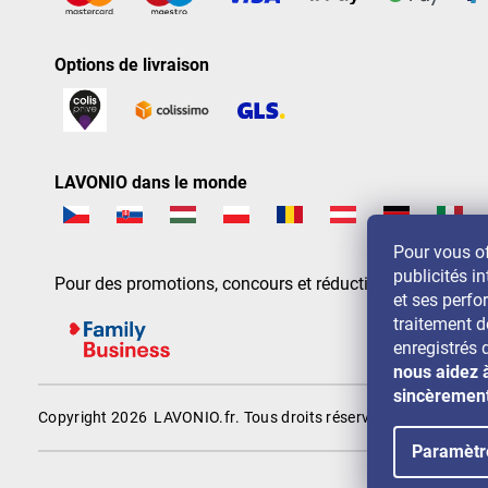
Options de livraison
LAVONIO dans le monde
Pour vous of
publicités in
Pour des promotions, concours et réductions, suivez-nou
et ses perf
traitement 
enregistrés 
nous aidez 
sincèremen
Copyright 2026
LAVONIO.fr
. Tous droits réservés.
Paramètr