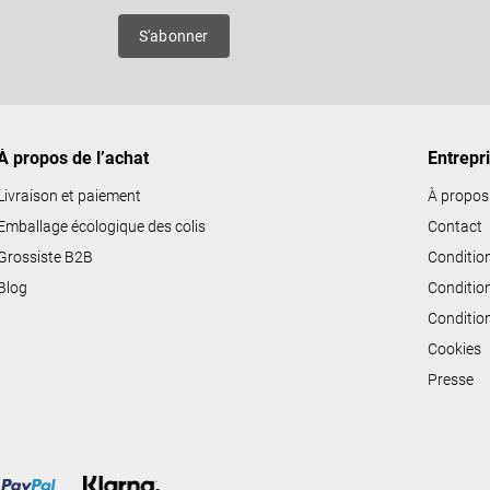
ô
es
S'abonner
l
e
d
e
À propos de l’achat
Entrepr
s
l
Livraison et paiement
À propos
i
Emballage écologique des colis
Contact
s
Grossiste B2B
Conditio
t
Blog
Conditio
e
Conditio
s
Cookies
Presse