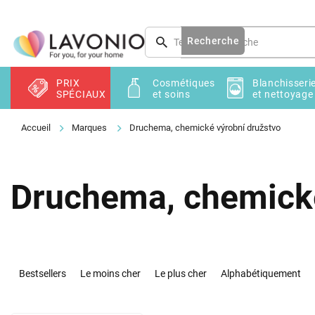
Aller
au
contenu
Recherche
PRIX
Cosmétiques
Blanchisseri
SPÉCIAUX
et soins
et nettoyage
Marques
Druchema, chemické výrobní družstvo
Druchema, chemické
T
r
Bestsellers
Le moins cher
Le plus cher
Alphabétiquement
i
d