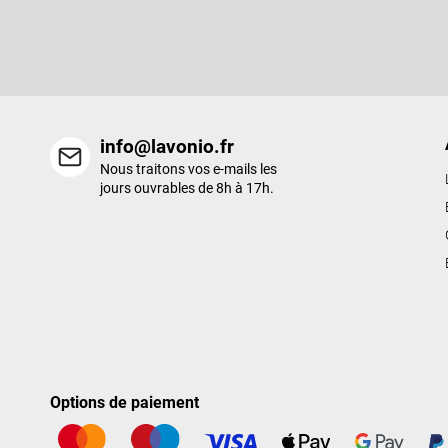
d
Entrez votre email et nous vous enverrons des informations sur l
e
nouveaux produits de notre e-shop.
p
a
g
e
info@lavonio.fr
Nous traitons vos e-mails les
jours ouvrables de 8h à 17h.
Options de paiement