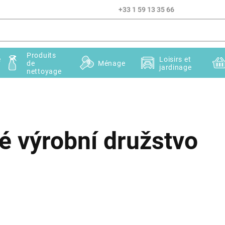
+33 1 59 13 35 66
Produits
e
Loisirs et
de
Ménage
jardinage
nettoyage
 výrobní družstvo