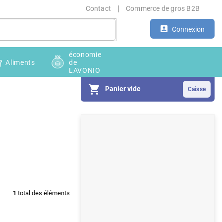
Contact
Commerce de gros B2B
Connexion
économie
Aliments
de
LAVONIO
Panier vide
E
n
c
a
d
1
total des éléments
r
é