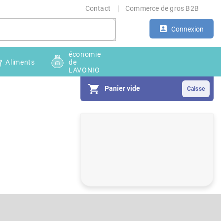
Contact
Commerce de gros B2B
Connexion
économie
Aliments
de
LAVONIO
Panier vide
E
n
c
a
d
r
é