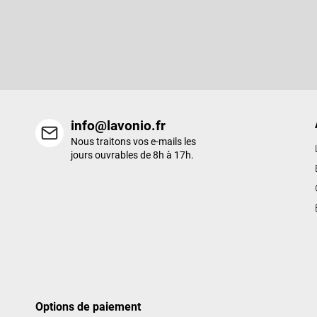
S'abonner à la lettre d'information
d
d
Entrez votre email et nous vous enverrons des informations sur l
e
nouveaux produits de notre e-shop.
p
a
g
e
info@lavonio.fr
Nous traitons vos e-mails les
jours ouvrables de 8h à 17h.
Options de paiement