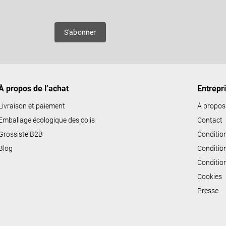
es
S'abonner
À propos de l’achat
Entrepr
Livraison et paiement
À propos
Emballage écologique des colis
Contact
Grossiste B2B
Conditio
Blog
Conditio
Conditio
Cookies
Presse