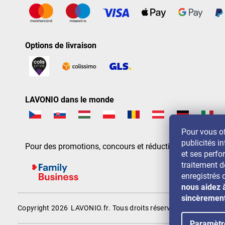
Options de livraison
LAVONIO dans le monde
Pour vous of
publicités in
Pour des promotions, concours et réductions, suivez-nou
et ses perf
traitement 
enregistrés 
nous aidez 
sincèremen
Copyright 2026
LAVONIO.fr
. Tous droits réservés.
Paramètr