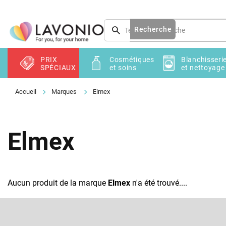
Aller
au
contenu
Recherche
PRIX
Cosmétiques
Blanchisseri
SPÉCIAUX
et soins
et nettoyage
Marques
Elmex
Elmex
Aucun produit de la marque
Elmex
n'a été trouvé....
P
i
e