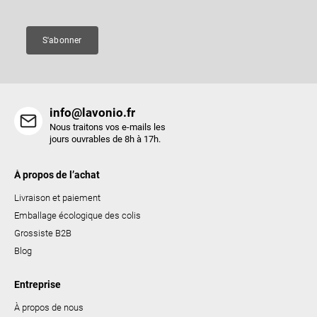
g
e
e
s
S'abonner
l
i
s
t
info@lavonio.fr
e
Nous traitons vos e-mails les
s
jours ouvrables de 8h à 17h.
À propos de l’achat
Livraison et paiement
Emballage écologique des colis
Grossiste B2B
Blog
Entreprise
À propos de nous