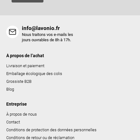
l
i
s
t
info@lavonio.fr
e
Nous traitons vos e-mails les
s
jours ouvrables de 8h à 17h.
À propos de l’achat
Livraison et paiement
Emballage écologique des colis
Grossiste B2B
Blog
Entreprise
À propos de nous
Contact
Conditions de protection des données personnelles
Conditions de retour ou de réclamation