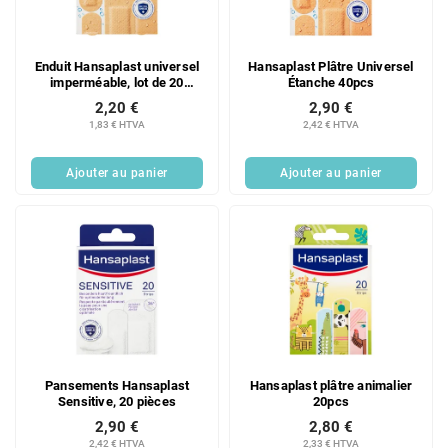
d
i
e
t
s
s
Enduit Hansaplast universel
Hansaplast Plâtre Universel
p
imperméable, lot de 20
Étanche 40pcs
r
pièces
2,20 €
2,90 €
o
1,83 € HTVA
2,42 € HTVA
d
u
Ajouter au panier
Ajouter au panier
i
t
s
Pansements Hansaplast
Hansaplast plâtre animalier
Sensitive, 20 pièces
20pcs
2,90 €
2,80 €
2,42 € HTVA
2,33 € HTVA