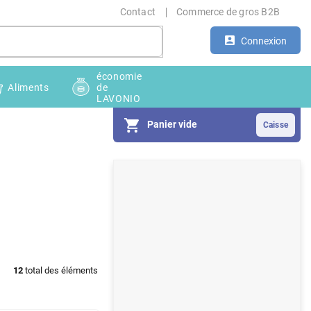
Contact
Commerce de gros B2B
Connexion
économie
Aliments
de
LAVONIO
Panier vide
E
n
c
a
d
12
total des éléments
r
é