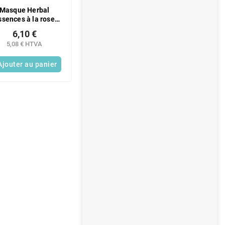
Masque Herbal
ssences à la rose
300 ml
6,10 €
5,08 € HTVA
Ajouter au panier