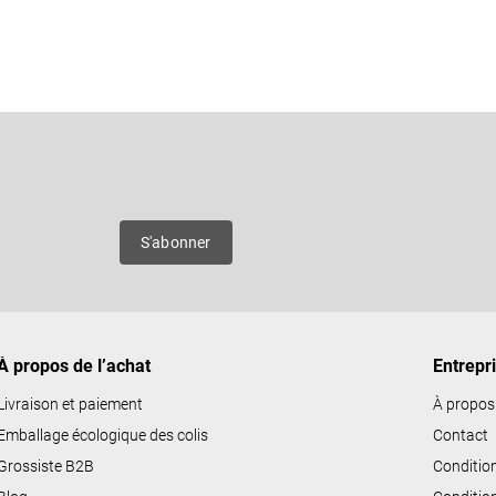
C
o
n
Courriel
t
r
ô
es
S'abonner
l
e
d
e
À propos de l’achat
Entrepr
s
l
Livraison et paiement
À propos
i
Emballage écologique des colis
Contact
s
Grossiste B2B
Conditio
t