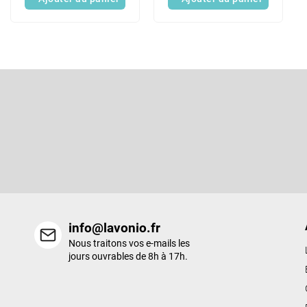
P
i
e
S'abonner à la lettre d'information
d
d
Entrez votre email et nous vous enverrons des informations sur l
e
nouveaux produits de notre e-shop.
p
a
g
e
info@lavonio.fr
Nous traitons vos e-mails les
jours ouvrables de 8h à 17h.