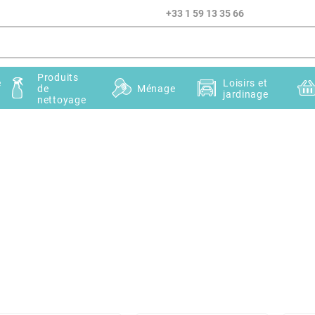
+33 1 59 13 35 66
Produits
e
Loisirs et
de
Ménage
jardinage
nettoyage