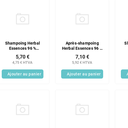
Shampoing Herbal
Après-shampoing
S
Essences 96 %
Herbal Essences 96 %
d'origine naturelle
d'origine naturelle
d
5,70 €
7,10 €
Rose 350 ml
Rose 250 ml
4,75 € HTVA
5,92 € HTVA
Ajouter au panier
Ajouter au panier