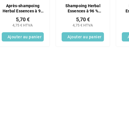
Après-shampoing
Shampoing Herbal
Herbal Essences à 96
Essences à 96 %
E
% d'aloe vera d'origine
d'huile d'argan
5,70 €
5,70 €
naturelle, 250 ml
d'origine naturelle,
4,75 € HTVA
4,75 € HTVA
350 ml
Ajouter au panier
Ajouter au panier