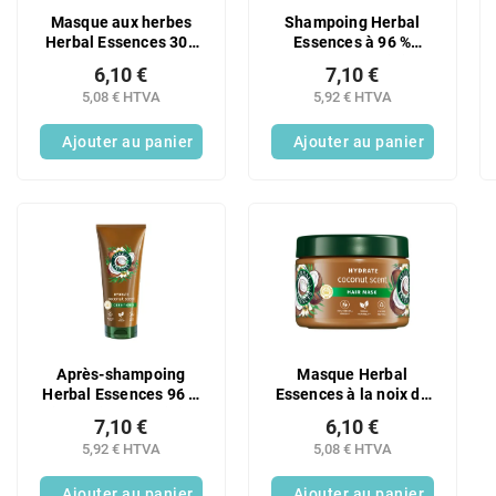
Masque aux herbes
Shampoing Herbal
Herbal Essences 300
Essences à 96 %
ml
d'aloe vera d'origine
6,10 €
7,10 €
naturelle, 350 ml
5,08 € HTVA
5,92 € HTVA
Ajouter au panier
Ajouter au panier
Après-shampoing
Masque Herbal
Herbal Essences 96 %
Essences à la noix de
d'ingrédients d'origine
coco 300 ml
7,10 €
6,10 €
naturelle à la noix de
5,92 € HTVA
5,08 € HTVA
coco 250 ml
Ajouter au panier
Ajouter au panier