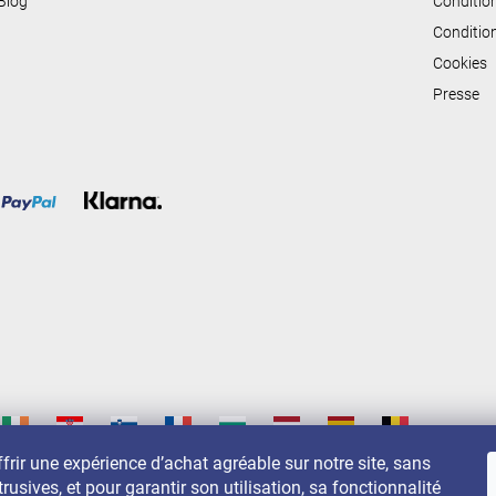
Blog
Conditio
e
Conditio
s
Cookies
Presse
frir une expérience d’achat agréable sur notre site, sans
trusives, et pour garantir son utilisation, sa fonctionnalité
s sur: