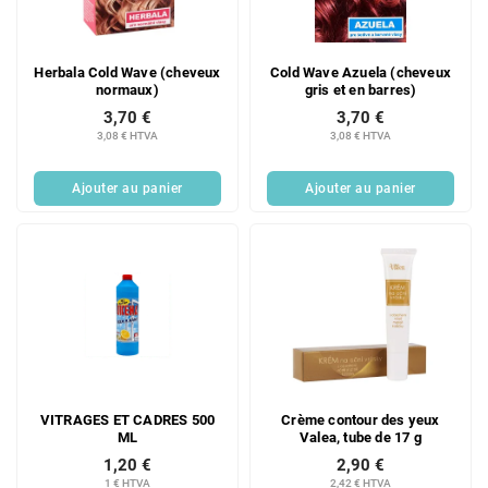
d
i
e
t
s
s
Herbala Cold Wave (cheveux
Cold Wave Azuela (cheveux
p
normaux)
gris et en barres)
r
3,70 €
3,70 €
o
3,08 € HTVA
3,08 € HTVA
d
u
Ajouter au panier
Ajouter au panier
i
t
s
VITRAGES ET CADRES 500
Crème contour des yeux
ML
Valea, tube de 17 g
1,20 €
2,90 €
1 € HTVA
2,42 € HTVA