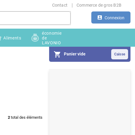
Contact
Commerce de gros B2B
Connexion
économie
Aliments
de
LAVONIO
Panier vide
E
n
c
a
d
2
total des éléments
r
é