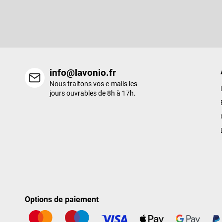
d
Entrez votre email et nous vous enverrons des informations sur l
e
nouveaux produits de notre e-shop.
p
a
g
e
info@lavonio.fr
Nous traitons vos e-mails les
jours ouvrables de 8h à 17h.
Options de paiement