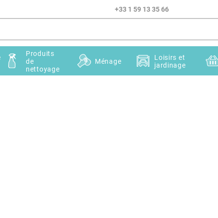
+33 1 59 13 35 66
Produits
e
Loisirs et
de
Ménage
jardinage
nettoyage