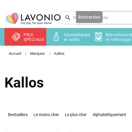
Aller
au
contenu
Recherche
PRIX
Cosmétiques
Blanchisseri
SPÉCIAUX
et soins
et nettoyage
Marques
Kallos
Kallos
T
r
Bestsellers
Le moins cher
Le plus cher
Alphabétiquement
i
d