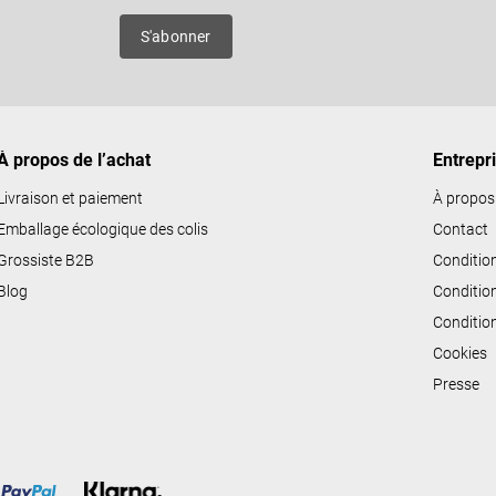
ô
es
S'abonner
l
e
d
e
À propos de l’achat
Entrepr
s
l
Livraison et paiement
À propos
i
Emballage écologique des colis
Contact
s
Grossiste B2B
Conditio
t
Blog
Conditio
e
Conditio
s
Cookies
Presse