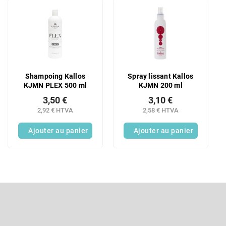
e
L
s
i
p
s
r
t
o
e
d
d
u
e
Shampoing Kallos
Spray lissant Kallos
i
s
KJMN PLEX 500 ml
KJMN 200 ml
t
p
s
3,50 €
3,10 €
r
2,92 € HTVA
2,58 € HTVA
o
d
Ajouter au panier
Ajouter au panier
u
i
t
s
P
i
e
S'abonner à la lettre d'information
d