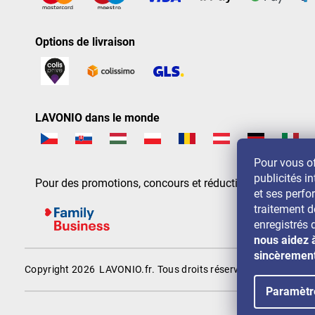
Options de livraison
LAVONIO dans le monde
Pour vous of
publicités in
Pour des promotions, concours et réductions, suivez-nou
et ses perf
traitement 
enregistrés 
nous aidez 
sincèremen
Copyright 2026
LAVONIO.fr
. Tous droits réservés.
Paramètr