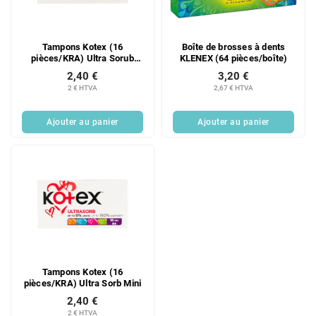
d
i
e
t
s
s
Tampons Kotex (16
Boîte de brosses à dents
p
pièces/KRA) Ultra Sorub
KLENEX (64 pièces/boîte)
r
Norm
2,40 €
3,20 €
o
2 € HTVA
2,67 € HTVA
d
u
Ajouter au panier
Ajouter au panier
i
t
s
Tampons Kotex (16
pièces/KRA) Ultra Sorb Mini
2,40 €
2 € HTVA