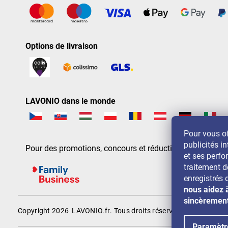
Options de livraison
LAVONIO dans le monde
Pour vous of
publicités in
Pour des promotions, concours et réductions, suivez-nou
et ses perf
traitement 
enregistrés 
nous aidez 
sincèremen
Copyright 2026
LAVONIO.fr
. Tous droits réservés.
Paramètr