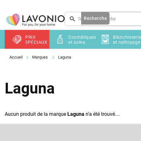
Aller
au
contenu
Recherche
PRIX
Cosmétiques
Blanchisseri
SPÉCIAUX
et soins
et nettoyage
Marques
Laguna
Laguna
Aucun produit de la marque
Laguna
n'a été trouvé....
P
i
e