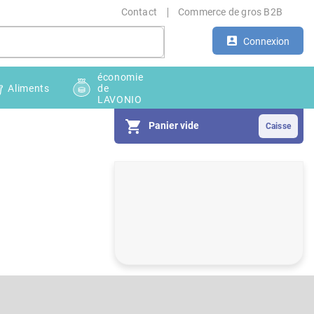
Contact
Commerce de gros B2B
Connexion
économie
Aliments
de
LAVONIO
Panier vide
E
n
c
a
d
r
é