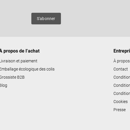
es
S'abonner
À propos de l’achat
Entrepr
Livraison et paiement
À propos
Emballage écologique des colis
Contact
Grossiste B2B
Conditio
Blog
Conditio
Conditio
Cookies
Presse