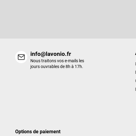
S'abonner à la lettre d'information
d
d
Entrez votre email et nous vous enverrons des informations sur l
e
nouveaux produits de notre e-shop.
p
a
g
e
info@lavonio.fr
Nous traitons vos e-mails les
jours ouvrables de 8h à 17h.
Options de paiement