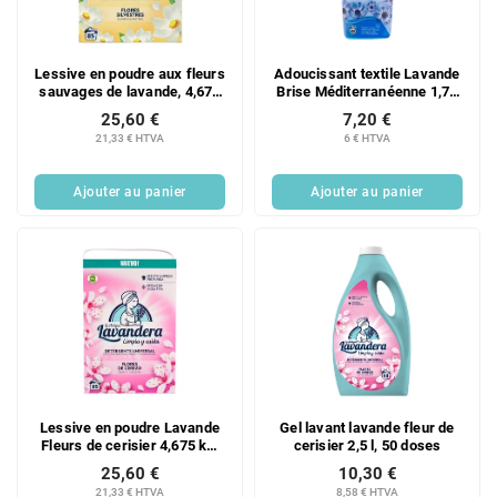
d
i
e
t
s
s
Lessive en poudre aux fleurs
Adoucissant textile Lavande
p
sauvages de lavande, 4,675
Brise Méditerranéenne 1,76
r
kg, 85 doses
l, 80 doses
25,60 €
7,20 €
o
21,33 € HTVA
6 € HTVA
d
u
Ajouter au panier
Ajouter au panier
i
t
s
Lessive en poudre Lavande
Gel lavant lavande fleur de
Fleurs de cerisier 4,675 kg,
cerisier 2,5 l, 50 doses
85 doses
25,60 €
10,30 €
21,33 € HTVA
8,58 € HTVA