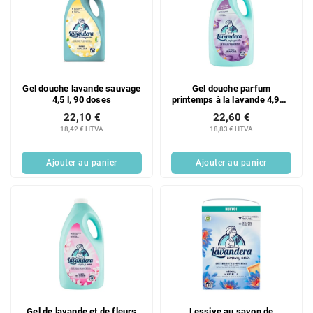
Gel douche lavande sauvage
Gel douche parfum
4,5 l, 90 doses
printemps à la lavande 4,95 l,
110 doses
22,10 €
22,60 €
18,42 € HTVA
18,83 € HTVA
Ajouter au panier
Ajouter au panier
Gel de lavande et de fleurs
Lessive au savon de