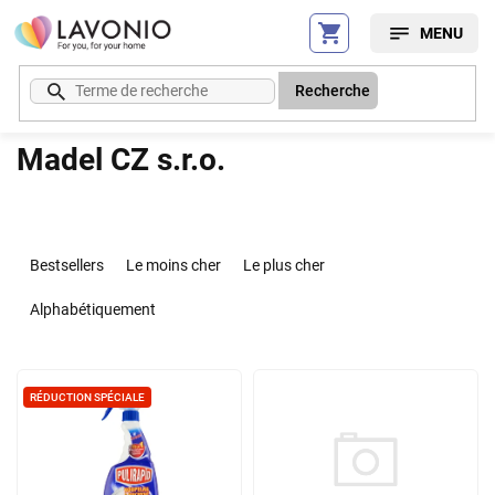
Aller
au
contenu
Recherche
Madel CZ s.r.o.
T
r
Bestsellers
Le moins cher
Le plus cher
i
d
Alphabétiquement
e
s
L
p
i
RÉDUCTION SPÉCIALE
r
s
o
t
d
e
u