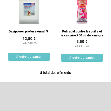
Dezipower professionnel 5 l
Pulirapid contre la rouille et
le calcaire 750 ml de vinaigre
12,80 €
3,50 €
10,67 € HTVA
2,92 € HTVA
Ajouter au panier
Ajouter au panier
8
total des éléments
C
o
P
n
i
t
e
S'abonner à la lettre d'information
r
d
d
ô
Entrez votre email et nous vous enverrons des informations sur les