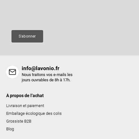
e
nouveaux produits de notre e-shop.
l
p
e
a
Courriel
d
g
e
e
s
S'abonner
l
i
s
t
info@lavonio.fr
e
Nous traitons vos e-mails les
s
jours ouvrables de 8h à 17h.
À propos de l’achat
Livraison et paiement
Emballage écologique des colis
Grossiste B2B
Blog