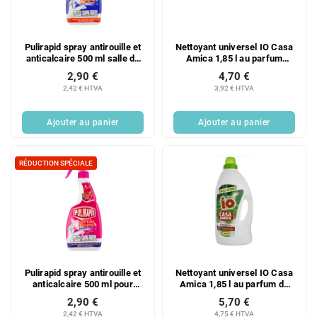
d
i
e
t
s
s
Nettoyant universel IO Casa
Pulirapid spray antirouille et
p
Amica 1,85 l au parfum
anticalcaire 500 ml salle de
r
d'agrumes
bain cuisine
4,70 €
2,90 €
o
3,92 € HTVA
2,42 € HTVA
d
u
Ajouter au panier
Ajouter au panier
i
t
s
RÉDUCTION SPÉCIALE
Pulirapid spray antirouille et
Nettoyant universel IO Casa
anticalcaire 500 ml pour
Amica 1,85 l au parfum de
salle de bain et cuisine avec
musc blanc
2,90 €
5,70 €
vinaigre
2,42 € HTVA
4,75 € HTVA