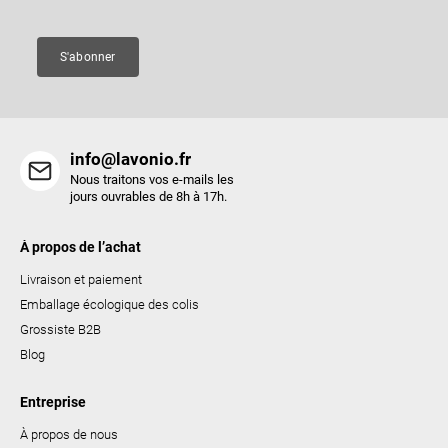
g
e
e
s
S'abonner
l
i
s
t
info@lavonio.fr
e
Nous traitons vos e-mails les
s
jours ouvrables de 8h à 17h.
À propos de l’achat
Livraison et paiement
Emballage écologique des colis
Grossiste B2B
Blog
Entreprise
À propos de nous