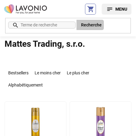
Aller
au
contenu
Recherche
Mattes Trading, s.r.o.
T
r
Bestsellers
Le moins cher
Le plus cher
i
d
Alphabétiquement
e
s
L
p
i
r
s
o
t
d
e
u