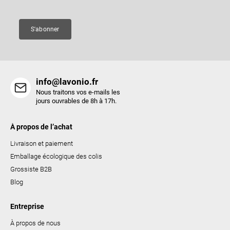
g
e
e
s
S'abonner
l
i
s
t
info@lavonio.fr
e
Nous traitons vos e-mails les
s
jours ouvrables de 8h à 17h.
À propos de l’achat
Livraison et paiement
Emballage écologique des colis
Grossiste B2B
Blog
Entreprise
À propos de nous