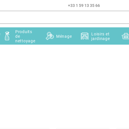
+33 1 59 13 35 66
Produits
e
Loisirs et
de
Ménage
jardinage
nettoyage