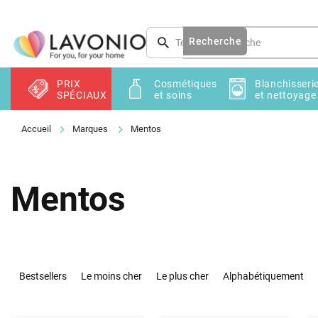
Aller
au
contenu
Recherche
PRIX
Cosmétiques
Blanchisseri
SPÉCIAUX
et soins
et nettoyage
Marques
Mentos
Mentos
T
r
Bestsellers
Le moins cher
Le plus cher
Alphabétiquement
i
d