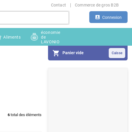
Contact
Commerce de gros B2B
Connexion
économie
Aliments
de
LAVONIO
Panier vide
E
n
c
a
d
6
total des éléments
r
é