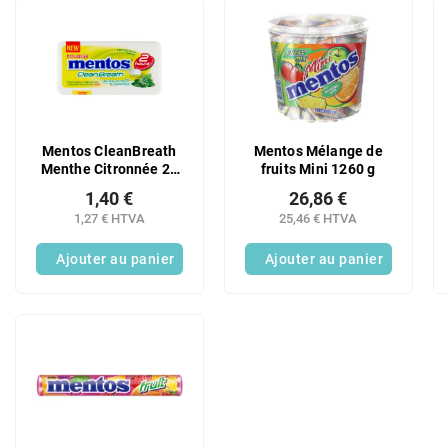
e
L
s
i
p
s
r
t
o
e
d
d
u
e
Mentos CleanBreath
Mentos Mélange de
i
s
Menthe Citronnée 21
fruits Mini 1260 g
t
p
g
s
1,40 €
26,86 €
r
1,27 € HTVA
25,46 € HTVA
o
d
Ajouter au panier
Ajouter au panier
u
i
t
s