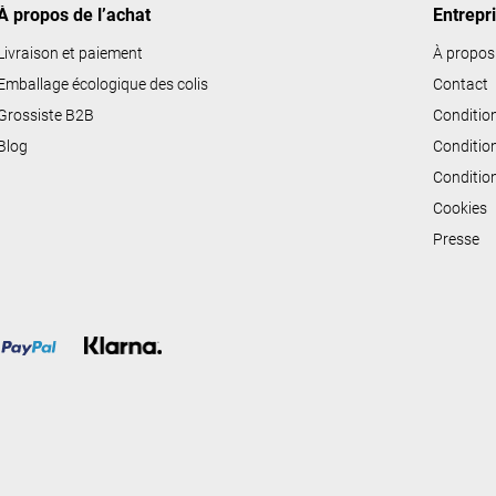
À propos de l’achat
Entrepr
s
l
Livraison et paiement
À propos
i
Emballage écologique des colis
Contact
s
Grossiste B2B
Conditio
t
Blog
Conditio
e
Conditio
s
Cookies
Presse